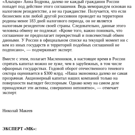
«Альпари» Анна Бодрова, далеко не каждый гражданин России
попадет под действие этого соглашения. Ведь меморандум основан на
налоговом резидентстве, а не на гражданстве. Получается, что если
бизнесмен или любой другой россиянин проводит на территории
родины менее 183 дней налогового периода, он не является
налоговым резидентом своей страны. Следовательно, данные этого
человека обмену не подлежат. «Кроме того, важно понимать, что
соглашение не предполагает перекрестный и повсеместный обмен
данными. У России в официальном списке на текущий момент ни с
кем из иных государств и территорий подобных соглашений не
подписано», — подчеркивает эксперт.
Вместе с этим, полагает Масленников, в настоящее время в России
спрятать капитал можно не хуже, чем в зарубежных, в том числе
офшорных государствах. Годовой оборот отечественного теневого
сектора оценивается в $300 млрд. «Наша экономика далеко не самая
прозрачная. Акционерный капитал наших компаний только на
поверхности выглядит бесспорным. Однако кому на самом деле
принадлежат эти активы, совершенно непонятно», — отмечает
эксперт.
Николай Макеев
ЭКСПЕРТ «МК»: