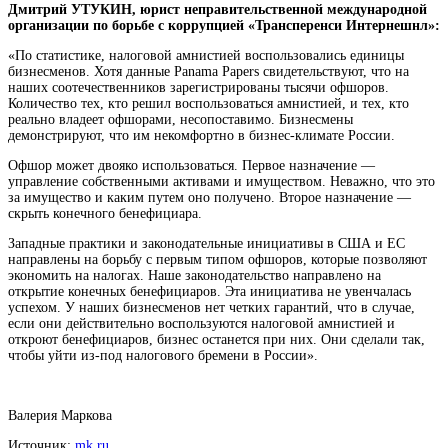
Дмитрий УТУКИН, юрист неправительственной международной
организации по борьбе с коррупцией «Трансперенси Интернешнл»:
«По статистике, налоговой амнистией воспользовались единицы
бизнесменов. Хотя данные Panama Papers свидетельствуют, что на
наших соотечественников зарегистрированы тысячи офшоров.
Количество тех, кто решил воспользоваться амнистией, и тех, кто
реально владеет офшорами, несопоставимо. Бизнесмены
демонстрируют, что им некомфортно в бизнес-климате России.
Офшор может двояко использоваться. Первое назначение —
управление собственными активами и имуществом. Неважно, что это
за имущество и каким путем оно получено. Второе назначение —
скрыть конечного бенефициара.
Западные практики и законодательные инициативы в США и ЕС
направлены на борьбу с первым типом офшоров, которые позволяют
экономить на налогах. Наше законодательство направлено на
открытие конечных бенефициаров. Эта инициатива не увенчалась
успехом. У наших бизнесменов нет четких гарантий, что в случае,
если они действительно воспользуются налоговой амнистией и
откроют бенефициаров, бизнес останется при них. Они сделали так,
чтобы уйти из-под налогового бремени в России».
Валерия Маркова
Источник:
mk.ru