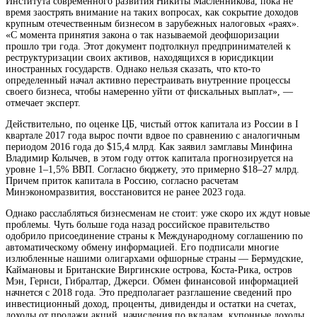
Института современного развития Никиты Масленникова, пока не
время заострять внимание на таких вопросах, как сокрытие доходов
крупным отечественным бизнесом в зарубежных налоговых «раях».
«С момента принятия
закона о так называемой деофшоризации
прошло три года. Этот документ подтолкнул предпринимателей к
реструктуризации своих активов, находящихся в юрисдикции
иностранных государств. Однако нельзя сказать, что кто-то
определенный начал активно перестраивать внутренние процессы
своего бизнеса, чтобы намеренно уйти от фискальных выплат», —
отмечает эксперт.
Действительно, по оценке ЦБ, чистый отток капитала из России в I
квартале 2017 года вырос почти вдвое по сравнению с аналогичным
периодом 2016 года до $15,4 млрд. Как заявил замглавы Минфина
Владимир Колычев, в этом году отток капитала прогнозируется на
уровне 1–1,5% ВВП. Согласно бюджету, это примерно $18–27 млрд.
Причем приток капитала в Россию, согласно расчетам
Минэкономразвития, восстановится не ранее 2023 года.
Однако расслабляться бизнесменам не стоит: уже скоро их ждут новые
проблемы. Чуть больше года назад российское правительство
одобрило присоединение страны к Международному соглашению по
автоматическому обмену информацией. Его подписали многие
излюбленные нашими олигархами офшорные страны — Бермудские,
Каймановы и Британские Виргинские острова, Коста-Рика, остров
Мэн, Гернси, Гибралтар, Джерси. Обмен финансовой информацией
начнется с 2018 года. Это предполагает разглашение сведений про
инвестиционный доход, проценты, дивиденды и остатки на счетах,
доходы от продажи акций, начисления по вкладам, купонные доходы