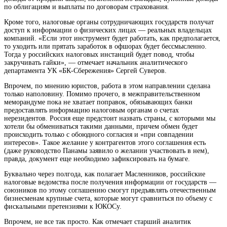
по облигациям и выплаты по договорам страхования.
Кроме того, налоговые органы сотрудничающих государств получат
доступ к информации о физических лицах — реальных владельцах
компаний. «Если этот инструмент будет работать, как предполагается,
то уходить или прятать заработок в офшорах будет бессмысленно.
Тогда у российских налоговых инстанций будет повод, чтобы
закручивать гайки», — отмечает начальник аналитического
департамента УК «БК-Сбережения» Сергей Суверов.
Впрочем, по мнению юристов, работа в этом направлении сделана
только наполовину. Помимо прочего, в межправительственном
меморандуме пока не хватает поправок, обязывающих банки
предоставлять информацию налоговым органам о счетах
нерезидентов. Россия еще предстоит назвать страны, с которыми мы
хотели бы обмениваться такими данными, причем обмен будет
происходить только с обоюдного согласия и «при совпадении
интересов». Такое желание у контрагентов этого соглашения есть
(даже руководство Панамы заявило о желании участвовать в нем),
правда, документ еще необходимо зафиксировать на бумаге.
Буквально через полгода, как полагает Масленников, российские
налоговые ведомства после получения информации от государств —
союзников по этому соглашению смогут предъявлять отечественным
бизнесменам крупные счета, которые могут сравниться по объему с
фискальными претензиями к ЮКОСу.
Впрочем, не все так просто. Как отмечает старший аналитик