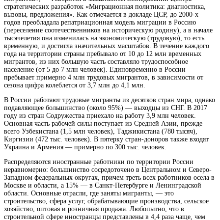
стратегических разработок «Миграционная политика: диагностика,
вызовы, предложения». Как отмечается в докладе ЦСР, до 2000-х
годов преобладала репатриационная модель миграции в Россию
(переселение соотечественников на историческую родину), а в начале
тысячелетия она изменилась на экономическую (трудовую), то есть
временную, и достигла значительных масштабов. В течение каждого
года на территории страны пребывало от 10 до 12 млн временных
мигрантов, из них большую часть составляло трудоспособное
население (от 5 до 7 млн человек). Единовременно в России
пребывает примерно 4 млн трудовых мигрантов, в зависимости от
сезона цифра колеблется от 3,7 млн до 4,1 млн.
В России работают трудовые мигранты из десятков стран мира, однако
подавляющее большинство (около 95%) — выходцы из СНГ. В 2017
году из стран Содружества приехало на работу 3,9 млн человек.
Основная часть рабочей силы поступает из Средней Азии, прежде
всего Узбекистана (1,5 млн человек), Таджикистана (780 тысяч),
Киргизии (472 тыс. человек). В пятерку стран-доноров также входят
Украина и Армения — примерно по 300 тыс. человек.
Распределяются иностранные работники по территории России
неравномерно: большинство сосредоточено в Центральном и Северо-
Западном федеральных округах, причем треть всех работников осела в
Москве и области, а 15% — в Санкт-Петербурге и Ленинградской
области. Основные отрасли, где заняты мигранты, — это
строительство, сфера услуг, обрабатывающие производства, сельское
хозяйство, оптовая и розничная продажа. Любопытно, что в
строительной сфере иностранцы представлены в 4,4 раза чаще, чем