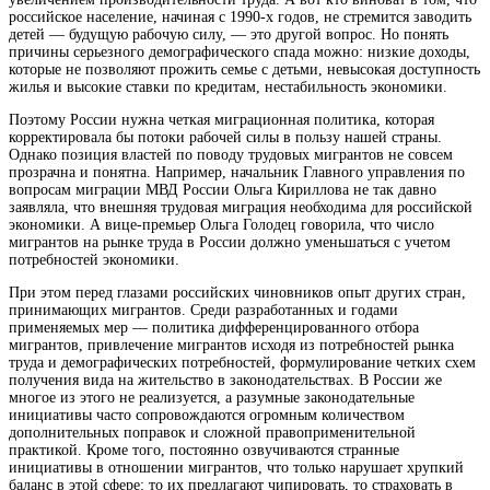
российское население, начиная с 1990-х годов, не стремится заводить
детей — будущую рабочую силу, — это другой вопрос. Но понять
причины серьезного демографического спада можно: низкие доходы,
которые не позволяют прожить семье с детьми, невысокая доступность
жилья и высокие ставки по кредитам, нестабильность экономики.
Поэтому России нужна четкая миграционная политика, которая
корректировала бы потоки рабочей силы в пользу нашей страны.
Однако позиция властей по поводу трудовых мигрантов не совсем
прозрачна и понятна. Например, начальник Главного управления по
вопросам миграции МВД России Ольга Кириллова не так давно
заявляла, что внешняя трудовая миграция необходима для российской
экономики. А вице-премьер Ольга Голодец говорила, что число
мигрантов на рынке труда в России должно уменьшаться с учетом
потребностей экономики.
При этом перед глазами российских чиновников опыт других стран,
принимающих мигрантов. Среди разработанных и годами
применяемых мер — политика дифференцированного отбора
мигрантов, привлечение мигрантов исходя из потребностей рынка
труда и демографических потребностей, формулирование четких схем
получения вида на жительство в законодательствах. В России же
многое из этого не реализуется, а разумные законодательные
инициативы часто сопровождаются огромным количеством
дополнительных поправок и сложной правоприменительной
практикой. Кроме того, постоянно озвучиваются странные
инициативы в отношении мигрантов, что только нарушает хрупкий
баланс в этой сфере: то их предлагают чипировать, то страховать в