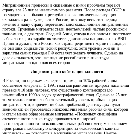
Миграционные процессы и связанные с ними проблемы терзают
страну все 25 лет ее независимого развития. После распада СССР в
государствах — бывших республиках экономическая ситуация
оказалась в разы хуже, чем в России, поэтому весь этот период
именно в нашу страну перетекают многомиллионные миграционные
потоки. Трудовые мигранты стали неотъемлемой частью российской
экономики, а для стран Средней Азии, откуда в основном и поступает
рабочая сила, их заработок является двигателем национальных ВВП.
Принято думать, что Россия как страна-реципиент кормит выходцев
из бывших социалистических республик, хотя уровень жизни и
зарплаты самих граждан РФ оставляет желать лучшего. Однако на
деле оказывается, что насыщение российского рынка труда
мигрантами выгодно для всех сторон.
Лицо «мигрантской» национальности
В России, по оценкам экспертов, примерно 10% рабочей силы
составляют мигранты. С 1991 года миграционный прирост населения
превысил 10 млн человек, что существенно компенсировало
начавшийся в 1990-х годах демографический спад. Однако за 25 лет
значительно снизился образовательный уровень прибывающих
мигрантов, что, впрочем, не было проблемой для текущих нужд
экономики: ей требовалась низкооплачиваемая рабочая сила, которой
и стали менее образованные мигранты. «Поскольку специфика
отечественного рынка труда проявляется в широкой
распространенности низкооплачиваемых рабочих мест, мы начинаем
проигрывать глобальную конкуренцию за человеческий капитал
мигрантов», — говорится в масштабном исследовании Центра