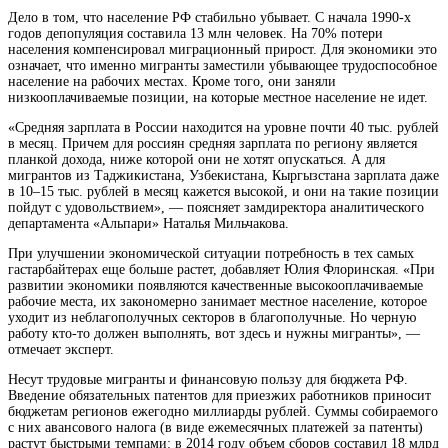
Дело в том, что население РФ стабильно убывает. С начала 1990-х
годов депопуляция составила 13 млн человек. На 70% потери
населения компенсировал миграционный прирост. Для экономики это
означает, что именно мигранты заместили убывающее трудоспособное
население на рабочих местах. Кроме того, они заняли
низкооплачиваемые позиции, на которые местное население не идет.
«Средняя зарплата в России находится на уровне почти 40 тыс. рублей
в месяц. Причем для россиян средняя зарплата по региону является
планкой дохода, ниже которой они не хотят опускаться. А для
мигрантов из Таджикистана, Узбекистана, Кыргызстана зарплата даже
в 10–15 тыс. рублей в месяц кажется высокой, и они на такие позиции
пойдут с удовольствием», — поясняет замдиректора аналитического
департамента «Альпари» Наталья Мильчакова.
При улучшении экономической ситуации потребность в тех самых
гастарбайтерах еще больше растет, добавляет Юлия Флоринская. «При
развитии экономики появляются качественные высокооплачиваемые
рабочие места, их закономерно занимает местное население, которое
уходит из неблагополучных секторов в благополучные. Но черную
работу кто-то должен выполнять, вот здесь и нужны мигранты», —
отмечает эксперт.
Несут трудовые мигранты и финансовую пользу для бюджета РФ.
Введение обязательных патентов для приезжих работников приносит
бюджетам регионов ежегодно миллиарды рублей. Суммы собираемого
с них авансового налога (в виде ежемесячных платежей за патенты)
растут быстрыми темпами: в 2014 году объем сборов составил 18 млрд