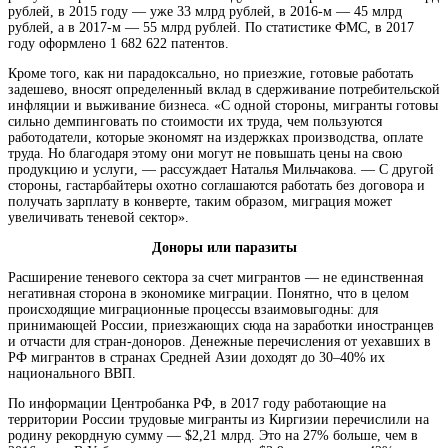
рублей, в 2015 году — уже 33 млрд рублей, в 2016-м — 45 млрд
рублей, а в 2017-м — 55 млрд рублей. По статистике ФМС, в 2017
году оформлено 1 682 622 патентов.
Кроме того, как ни парадоксально, но приезжие, готовые работать
задешево, вносят определенный вклад в сдерживание потребительской
инфляции и выживание бизнеса. «С одной стороны, мигранты готовы
сильно демпинговать по стоимости их труда, чем пользуются
работодатели, которые экономят на издержках производства, оплате
труда. Но благодаря этому они могут не повышать цены на свою
продукцию и услуги, — рассуждает Наталья Мильчакова. — С другой
стороны, гастарбайтеры охотно соглашаются работать без договора и
получать зарплату в конверте, таким образом, миграция может
увеличивать теневой сектор».
Доноры или паразиты
Расширение теневого сектора за счет мигрантов — не единственная
негативная сторона в экономике миграции. Понятно, что в целом
происходящие миграционные процессы взаимовыгодны: для
принимающей России, приезжающих сюда на заработки иностранцев
и отчасти для стран-доноров. Денежные перечисления от уехавших в
РФ мигрантов в странах Средней Азии доходят до 30–40% их
национального ВВП.
По информации Центробанка РФ, в 2017 году работающие на
территории России трудовые мигранты из Киргизии перечислили на
родину рекордную сумму — $2,21 млрд. Это на 27% больше, чем в