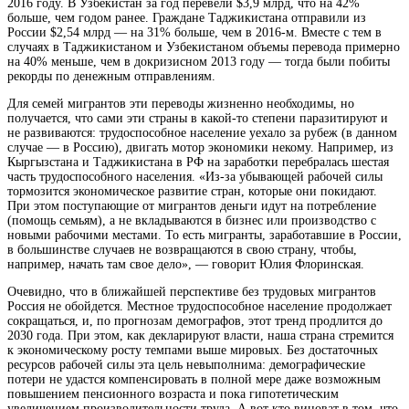
2016 году. В Узбекистан за год перевели $3,9 млрд, что на 42%
больше, чем годом ранее. Граждане Таджикистана отправили из
России $2,54 млрд — на 31% больше, чем в 2016-м. Вместе с тем в
случаях в Таджикистаном и Узбекистаном объемы перевода примерно
на 40% меньше, чем в докризисном 2013 году — тогда были побиты
рекорды по денежным отправлениям.
Для семей мигрантов эти переводы жизненно необходимы, но
получается, что сами эти страны в какой-то степени паразитируют и
не развиваются: трудоспособное население уехало за рубеж (в данном
случае — в Россию), двигать мотор экономики некому. Например, из
Кыргызстана и Таджикистана в РФ на заработки перебралась шестая
часть трудоспособного населения. «Из-за убывающей рабочей силы
тормозится экономическое развитие стран, которые они покидают.
При этом поступающие от мигрантов деньги идут на потребление
(помощь семьям), а не вкладываются в бизнес или производство с
новыми рабочими местами. То есть мигранты, заработавшие в России,
в большинстве случаев не возвращаются в свою страну, чтобы,
например, начать там свое дело», — говорит Юлия Флоринская.
Очевидно, что в ближайшей перспективе без трудовых мигрантов
Россия не обойдется. Местное трудоспособное население продолжает
сокращаться, и, по прогнозам демографов, этот тренд продлится до
2030 года. При этом, как декларируют власти, наша страна стремится
к экономическому росту темпами выше мировых. Без достаточных
ресурсов рабочей силы эта цель невыполнима: демографические
потери не удастся компенсировать в полной мере даже возможным
повышением пенсионного возраста и пока гипотетическим
увеличением производительности труда. А вот кто виноват в том, что