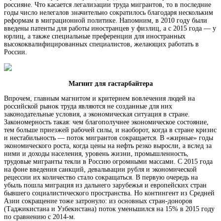
россияне. Что касается легализации труда мигрантов, то в последние
годы число нелегалов значительно сократилось благодаря нескольким
реформам в миграционной политике. Напомним, в 2010 году были
введены патенты для работы иностранцев у физлиц, а с 2015 года — у
юрлиц, а также специальные преференции для иностранных
высококвалифицированных специалистов, желающих работать в
России.
Магнит для гастарбайтера
Впрочем, главным магнитом и критерием вовлечения людей на
российской рынок труда являются не созданные для них
законодательные условия, а экономическая ситуация в стране.
Закономерность такая: чем благополучнее экономическое состояние,
тем больше приезжей рабочей силы, и наоборот, когда в стране кризис
и нестабильность — поток мигрантов сокращается. В «жирные» годы
экономического роста, когда цены на нефть резко выросли, а вслед за
ними и доходы населения, уровень жизни, промышленность,
трудовые мигранты текли в Россию огромными массами. С 2015 года
на фоне введения санкций, девальвации рубля и экономической
рецессии их количество стало сокращаться. В первую очередь на
убыль пошла миграция из дальнего зарубежья и европейских стран
бывшего социалистического пространства. Но контингент из Средней
Азии сокращение тоже затронуло: из основных стран-доноров
(Таджикистана и Узбекистана) поток уменьшился на 15% в 2015 году
по сравнению с 2014-м.