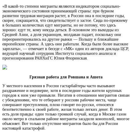
«В какой-то степени мигранты являются индикатором социально-
экономического состояния принимающей страны: при бурном
развитии трудовая миграция растет, в России она в последние годы,
скорее, сокращается, что свидетельствует о застое. Сюда по-прежнему
в больших количествах едут мигранты, но не потому, что здесь
хорошо: едут те, кому некуда деться. В основном это выходцы из
Средней Азии, а доля украинцев, молдаван падает, поскольку они
переориентировались на другие рынки — Польшу и ближайшие
европейские страны. А здесь они работали. Когда были более высокие
зарплаты», — отмечает в беседе с «МК» один из авторов доклада ЦСР,
ведущий научный сотрудник Института социального анализа и
прогнозирования РАНХиГС Юлия Флоринская.
Грязная работа для Ровшана и Ашота
У местного населения в России гастарбайтеры часто вызывают
раздражение и недоверие, хотя в последние годы жители крупных
городов к ним уже привыкли. Негатив в отношении мигрантов связан
с убеждениями, что те отбирают у россиян рабочие места, чаще
совершают преступления, плохо говорят по-русски, относятся
безответственно к своей работе, желая только легких денег. В этом
есть доля правды: один только громкий случай, когда в Москве газон
около метро в спальном районе мигранты засадили конополей, многое
объясняет. Вот только отсутствие мигрантов было бы для России
настоящей катастрофой.