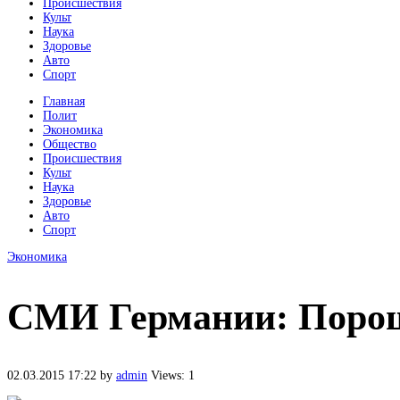
Происшествия
Культ
Наука
Здоровье
Авто
Спорт
Главная
Полит
Экономика
Общество
Происшествия
Культ
Наука
Здоровье
Авто
Спорт
Экономика
СМИ Германии: Порош
02.03.2015 17:22
by
admin
Views: 1