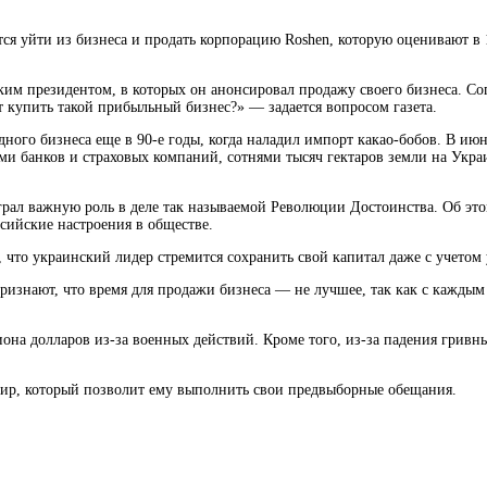
я уйти из бизнеса и продать корпорацию Roshen, которую оценивают в 1
ким президентом, в которых он анонсировал продажу своего бизнеса. Сог
т купить такой прибыльный бизнес?» — задается вопросом газета.
ного бизнеса еще в 90-е годы, когда наладил импорт какао-бобов. В июн
ями банков и страховых компаний, сотнями тысяч гектаров земли на Укр
сыграл важную роль в деле так называемой Революции Достоинства. Об эт
сийские настроения в обществе.
, что украинский лидер стремится сохранить свой капитал даже с учетом
ризнают, что время для продажи бизнеса — не лучшее, так как с каждым
иона долларов из-за военных действий. Кроме того, из-за падения гривн
мир, который позволит ему выполнить свои предвыборные обещания.