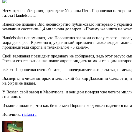
Несмотря на обещания, президент Украины Петр Порошенко не торопитс
газета Handelsblatt.
Известное издание Bild неоднократно публиковало интервью с
украинс
компании составила 1,4 миллиона долларов. «Почему же никто не хоче
Handelsblatt напоминает, что Порошенко заложил основу своего шоколад
млрд долларов. Кроме того, украинский президент также владеет акци
производителя сиропа и телеканалом «5 канал».
Свой телеканал президент продавать не собирается, ведь этот ресурс 
России его телеканал называют «пропагандистским» и сеющим антирос
«Факт: Порошенко очень богат», — подчеркивает автор статьи, намекая
Эксперты, в числе которых итальянский банкир Джованни Сальветти, п
на Украине падает.
У Roshen свой завод в Мариуполе, и концерн потерял уже четыре милл
снизились.
Издание полагает, что как бизнесмен Порошенко должен надеяться на 
Источник:
riafan.ru