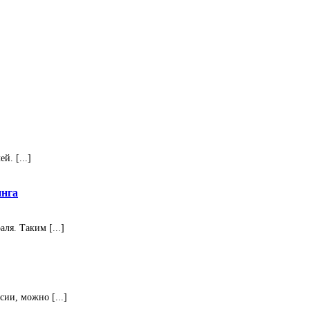
. [...]
инга
ля. Таким [...]
ии, можно [...]