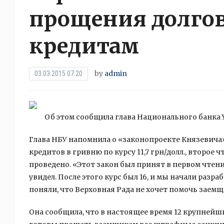
прощения долго
кредитам
by
admin
03.03.2015 07:20
Об этом сообщила глава Национального банка У
Глава НБУ напомнила о «законопроекте Князевич
кредитов в гривню по курсу 11,7 грн/долл., второе 
проведено. «Этот закон был принят в первом чтени
увидел. После этого курс был 16, и мы начали раз
поняли, что Верховная Рада не хочет помочь заем
Она сообщила, что в настоящее время 12 крупнейш