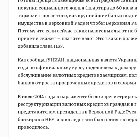
готовы прощать заемщикам все штрафные санкции 
покупки социального жилья (квартира до 60 кв. м и
тормозит, после того, как крупнейшие банки подп
имущества в Верховной Раде и чтобы Верховная Ра
Потому что если сейчас таких налоговых льгот не б
придет и скажет – платите налог. Этот закон долж
добавила глава НБУ.
Как сообщал УНИАН, национальная валюта Украины 
года по официальному курсу подешевела к доллару 
обслуживание валютных кредитов заемщикам, пол
банков от роста просроченных кредитов и сформи
В июле 2014 года в парламенте было зарегистриро
реструктуризации валютных кредитов граждан в г
представителем президента в Верховной Раде Рус
банкиров и НБУ, и впоследствии был принят в пер
проводилось.