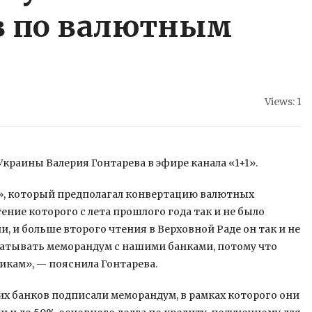
в по валютным
Views: 1
краины Валерия Гонтарева в эфире канала «1+1».
а», который предполагал конвертацию валютных
чтение которого с лета
прошлого года так и не было
и, и больше второго чтения в Верховной Раде он так и не
рабатывать меморандум с нашими банками, потому что
щикам», — пояснила Гонтарева.
их банков подписали меморандум, в рамках которого они