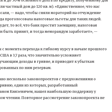
и до 50% основного долга по кредиту, полученному для
ли частный дом до 120 кв. м). «Единственное, что нас
исали, — надо, чтобы сняли мораторий на отчуждение
да проголосовала налоговые льготы для таких людей.
удет, то всё, что банк простит заемщику, налоговая
ен быть принят, и тогда меморандум заработает», —
с момента перехода к гибкому курсу в начале прошлого
США в 3,7 раза, что значительно усложняет
учающим доходы в гривне, и приводит к убыткам
рованных по ним резервам.
вано несколько законопроектов с предложениями о
ривню, один из которых, разработанный
ланом Князевичем, нашел наибольшую поддержку у
вом чтении. Повторное рассмотрение законопроекта не