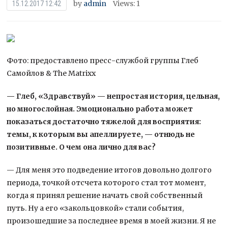
by
admin
Views: 1
15.12.2017 12:42
Фото: предоставлено пресс-службой группы Глеб
Самойлов & The Matrixx
— Глеб, «Здравствуй» — непростая история, цельная,
но многослойная. Эмоционально работа может
показаться достаточно тяжелой для восприятия:
темы, к которым вы апеллируете, — отнюдь не
позитивные. О чем она
лично для вас?
— Для меня это подведение итогов довольно долгого
периода, точкой отсчета которого стал тот момент,
когда я принял решение начать свой собственный
путь. Ну а его «закольцовкой» стали события,
произошедшие за последнее время в моей жизни. Я не