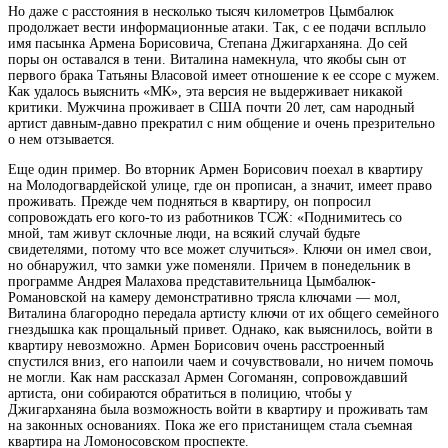
Но даже с расстояния в несколько тысяч километров Цымбалюк
продолжает вести информационные атаки. Так, с ее подачи всплыло
имя пасынка Армена Борисовича, Степана Джигарханяна. До сей
поры он оставался в тени. Виталина намекнула, что якобы сын от
первого брака Татьяны Власовой имеет отношение к ее ссоре с мужем.
Как удалось выяснить «МК», эта версия не выдерживает никакой
критики. Мужчина проживает в США почти 20 лет, сам народный
артист давным-давно прекратил с ним общение и очень презрительно
о нем отзывается.
Еще один пример. Во вторник Армен Борисович поехал в квартиру
на Молодогвардейской улице, где он прописан, а значит, имеет право
проживать. Прежде чем подняться в квартиру, он попросил
сопровождать его кого-то из работников ТСЖ: «Поднимитесь со
мной, там живут склочные люди, на всякий случай будьте
свидетелями, потому что все может случиться». Ключи он имел свои,
но обнаружил, что замки уже поменяли. Причем в понедельник в
программе Андрея Малахова представительница Цымбалюк-
Романовской на камеру демонстративно трясла ключами — мол,
Виталина благородно передала артисту ключи от их общего семейного
гнездышка как прощальный привет. Однако, как выяснилось, войти в
квартиру невозможно. Армен Борисович очень расстроенный
спустился вниз, его напоили чаем и сочувствовали, но ничем помочь
не могли. Как нам рассказал Армен Согоманян, сопровождавший
артиста, они собираются обратиться в полицию, чтобы у
Джигарханяна была возможность войти в квартиру и проживать там
на законных основаниях. Пока же его пристанищем стала съемная
квартира на Ломоносовском проспекте.