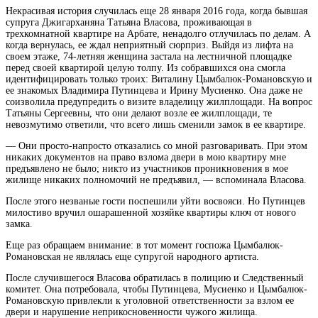
Некрасивая история случилась еще 28 января 2016 года, когда бывшая
супруга Джигарханяна Татьяна Власова, проживающая в
трехкомнатной квартире на Арбате, ненадолго отлучилась по делам. А
когда вернулась, ее ждал неприятный сюрприз.
Выйдя из лифта на
своем этаже, 74-летняя женщина застала на лестничной площадке
перед своей квартирой целую толпу. Из собравшихся она смогла
идентифицировать только троих: Виталину Цымбалюк-Романовскую и
ее знакомых Владимира Путинцева и Ирину Мусиенко. Она даже не
соизволила предупредить о визите владелицу жилплощади. На вопрос
Татьяны Сергеевны, что они делают возле ее жилплощади, те
невозмутимо ответили, что всего лишь сменили замок в ее квартире.
— Они просто-напросто отказались со мной разговаривать. При этом
никаких документов на право взлома двери в мою квартиру мне
предъявлено не было; никто из участников проникновения в мое
жилище никаких полномочий не предъявил, — вспоминала Власова.
После этого незваные гости поспешили уйти восвояси. Но Путинцев
милостиво вручил ошарашенной хозяйке квартиры ключ от нового
замка.
Еще раз обращаем внимание: в тот момент госпожа Цымбалюк-
Романовская не являлась еще супругой народного артиста.
После случившегося Власова обратилась в полицию и Следственный
комитет. Она потребовала, чтобы Путинцева, Мусиенко и Цымбалюк-
Романовскую привлекли к уголовной ответственности за взлом ее
двери и нарушение неприкосновенности чужого жилища.