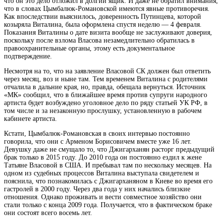
что он это дело отложил в долгий ящик. И даже не обратил внимания,
что в словах Цымбалюк-Романовской имеются явные противоречия.
Как впоследствии выяснилось, доверенность Путинцева, которой
козыряла Виталина, была оформлена спустя неделю — 4 февраля.
Показания Виталины о дате визита вообще не заслуживают доверия,
поскольку после взлома Власова незамедлительно обратилась в
правоохранительные органы, этому есть документальное
подтверждение.
Несмотря на то, что на заявление Власовой СК должен был ответить
через месяц, воз и ныне там. Тем временем Виталина с родителями
отчалила в дальние края, но, правда, обещала вернуться. Источник
«МК» сообщил, что в ближайшее время против супруги народного
артиста будет возбуждено уголовное дело по ряду статьей УК РФ, в
том числе и за незаконную прослушку, установленную в рабочем
кабинете артиста.
Кстати, Цымбалюк-Романовская в своих интервью постоянно
говорила, что они с Арменом Борисовичем вместе уже 16 лет.
Девушку даже не смущало то, что Джигарханян расторг предыдущий
брак только в 2015 году. До 2010 года он постоянно ездил к жене
Татьяне Власовой в США. И пребывал там по нескольку месяцев. На
одном из судебных процессов Виталина выступала свидетелем и
пояснила, что познакомилась с Джигарханяном в Киеве во время его
гастролей в 2000 году. Через два года у них начались близкие
отношения. Однако проживать и вести совместное хозяйство они
стали только с конца 2009 года. Получается, что в фактическом браке
они состоят всего восемь лет.