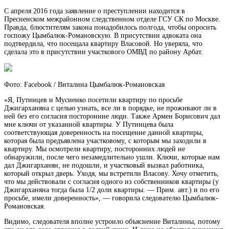
С апреля 2016 года заявление о преступлении находится в
Пресненском межрайонном следственном отделе ГСУ СК по Москве.
Правда, блюстителям закона понадобилось полгода, чтобы опросить
госпожу Цымбалюк-Романовскую. В присутствии адвоката она
подтвердила, что посещала квартиру Власовой. Но уверяла, что
сделала это в присутствии участкового ОМВД по району Арбат.
Фото: Facebook / Виталина Цымбалюк-Романовская
«Я, Путинцев и Мусиенко посетили квартиру по просьбе
Джигарханяна с целью узнать, все ли в порядке, не проживают ли в
ней без его согласия посторонние люди. Также Армен Борисович дал
мне ключи от указанной квартиры. У Путинцева была
соответствующая доверенность на посещение данной квартиры,
которая была предъявлена участковому, с которым мы заходили в
квартиру. Мы осмотрели квартиру, посторонних людей не
обнаружили, после чего незамедлительно ушли. Ключи, которые нам
дал Джигарханян, не подошли, и участковый вызвал работника,
который открыл дверь. Уходя, мы встретили Власову. Хочу отметить,
что мы действовали с согласия одного из собственников квартиры (у
Джигарханяна тогда была 1/2 доли квартиры. — Прим. авт.) и по его
просьбе, имели доверенность», — говорила следователю Цымбалюк-
Романовская.
Видимо, следователя вполне устроило объяснение Виталины, потому