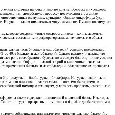
тогенная кишечная палочка и многие другие. Всего же микрофлора,
ь инфекциям, способствуют процессу поступления в организм
 и многочисленных иммунных функциях. Однако микрофлора будет
е. Но увы — таким похвастаться могут немногие. Именно поэтому, по
аты, которые содержат живые микроорганизмы – так называемые,
состава, состояния микрофлоры организма человека, его образа
начительная часть бифидо- и лактобактерий успешно преодолевают
20% до 40% бифидо- и лактобактерий. Однако важно учитывать, что
рает роль своеобразного буфера, но и создает благоприятные условия
 к размножению бифидо- и лактобактерий в кишечнике невысока.
 от применения бифидо- и лактобактерий, содержащие их препараты
ся биопродукты — биойогурты и биокефиры. Йогурты появились на
ов в том, что они сквашиваются молочнокислыми бактериями, в
яется большой помощью тем людям, у кого есть проблемы, связанные с
 фосфором, а также содержит полноценный молочный белок. Некоторые
ак что йогурт – прекрасный помощник в борьбе с дисбактериозом и
ьтурами ̶ пробиотиками, или штаммами «положительных» бактерий с