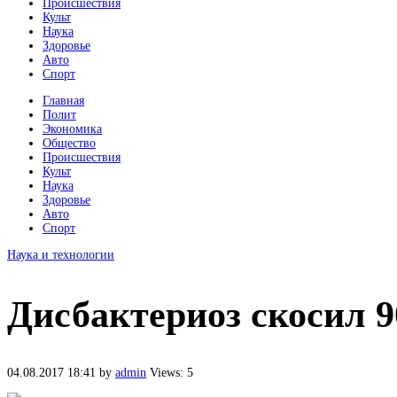
Происшествия
Культ
Наука
Здоровье
Авто
Спорт
Главная
Полит
Экономика
Общество
Происшествия
Культ
Наука
Здоровье
Авто
Спорт
Наука и технологии
Дисбактериоз скосил 9
04.08.2017 18:41
by
admin
Views: 5