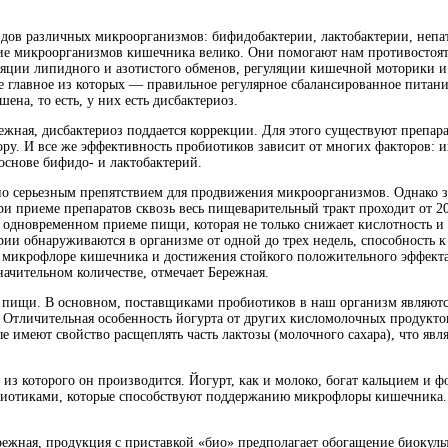
видов различных микроорганизмов: бифидобактерии, лактобактерии, непа
ние
микроорганизмов кишечника велико. Они помогают нам противостоят
уляции липидного и азотистого обменов, регуляции кишечной моторики
 главное из которых — правильное регулярное сбалансированное питани
на, то есть, у них есть дисбактериоз.
ежная, дисбактериоз поддается коррекции. Для этого существуют препар
 И все же эффективность пробиотиков зависит от многих факторов: их 
основе бифидо- и лактобактерий.
но серьезным препятствием для продвижения микроорганизмов. Однако з
 при приеме препаратов сквозь весь пищеварительный тракт проходит от 
дновременном приеме пищи, которая не только снижает кислотность и иг
ерии обнаруживаются в организме от одной до трех недель, способность
 микрофлоре кишечника и достижения стойкого положительного эффекта
ачительном количестве, отмечает Бережная.
з пищи. В основном, поставщиками пробиотиков в наш организм являют
ь. Отличительная особенность йогурта от других кисломолочных продукт
 имеют свойство расщеплять часть лактозы (молочного сахара), что явл
 из которого он производится. Йогурт, как и молоко, богат кальцием и
отиками, которые способствуют поддержанию микрофлоры кишечника. Т
режная, продукция с приставкой «био» предполагает обогащение биокул