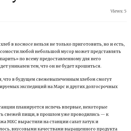
Views: 5
еб в космосе нельзя не только приготовить, но и есть,
есомости любой небольшой мусор может представлять
«парить» по всему
предоставленному для него
дет уникален тем, что он не будет крошиться.
я, что в будущем свежевыпеченным хлебом смогут
тируемых экспедиций на Марс и других долгосрочных
танции планируется испечь впервые, некоторые
ь свежей пищи, в прошлом уже проводились — к
ажа МКС вырастили на станции салат латук и
алось, вкусовыми качествами выращенного продукта