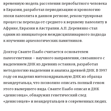
временную модель расселения первобытного человека
в Евразии, разработал периодизацию и хронологию
эпохи палеолита в данном регионе, реконструировал
процессы перехода от среднего к верхнему палеолиту в
Африке, Евразии и Австралии. А.П. Деревянко стал
одним из инициаторов междисциплинарного подхода
к изучению археологических памятников.
Доктор Сванте Паабо считается основателем
палеогенетики – научного направления, связанного с
выделением ДНК из древних останков, разработал
методологию выделения и анализа древней ДНК. В 1997
году он выделил митохондриальную ДНК из образца
неандертальца, что позволило описать полный геном
этого вымершего вида. Сванте Паабо описал и ДНК
«денисовца», обнаружил генетический след
«денисовцев» и неандертальцев в современных людях.