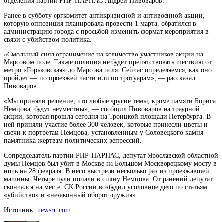
отделения партии РПР-ПАРНАС Андрей Пивоваров.
Ранее в субботу оргкомитет
антикризисной и антивоенной акции,
которую оппозиция планировала провести 1 марта, обратился в
администрацию города с просьбой изменить формат мероприятия в
связи с убийством политика.
«Смольный снял ограничение на количество участников акции на
Марсовом поле. Также полиция не будет препятствовать шествию от
метро «Горьковская» до Марсова поля. Сейчас определяемся, как оно
пройдет — по проезжей части или по тротуарам», — рассказал
Пивоваров.
«Мы приняли решение, что любые другие темы, кроме памяти Бориса
Немцова, будут неуместны», — сообщил Пивоваров на траурной
акции, которая прошла сегодня на Троицкой площади Петербурга. В
ней приняли участие более 300 человек, которые принесли цветы и
свечи к портретам Немцова, установленным у Соловецкого камня —
памятника жертвам политических репрессий.
Сопредседатель партии РПР-ПАРНАС, депутат Ярославской областной
думы Немцов был убит в Москве на Большом Москворецкому мосту в
ночь на 28 февраля. В него выстрели несколько раз из проезжавшей
машины. Четыре пули попали в спину Немцова. От ранений депутат
скончался на месте. СК России возбудил уголовное дело по статьям
«убийство» и «незаконный оборот оружия».
Источник:
newsru.com