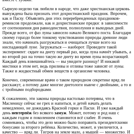
Сырную неделю так любили в народе, что даже христианская церковь
вынуждена была признать этот дохристианский праздник. Впрочем,
как и Пасху. Объявлять дни этих переребренденных праздников-
ремиксов продолжали, как и дохристианские предки: в зависимости
от соотношения дня равноденствия, полнолуния и выходных дней.
Прежде всего, от фаз луны зависело начало Великого поста. Благодаря
своему гораздо более тонкому чувствованию природы древние люди
знали, что начинать разгружаться и очищаться лучше всего на
ниспадающей луне. Загружаться — наоборот. Проведите такой
эксперимент: сядьте на диету первый раз, когда луна начнёт убывать, а
во второй раз на точно такую же диету во время луны возрастающей.
Каждый день взвешивайтесь — вы увидите разницу! И никакой
мистики в этом нет, ведь приливы и отливы тоже зависят от луны.
Также и жидкостный обмен веществ в организме человека.
Конечно, современные врачи о таком природном секретике вряд ли
расскажут, а потому даже многие диетологи нынче с двойными, а то и
с тройными подбородками.
К сожалению, эти законы природы настолько потеряны, что в
Масленицу сейчас не грех и напиться, и детей начать делать
немедленно, не дожидаясь Красной горки и Пасхи. И уже каждый
день
невтерпёж
без всякого
замуж
. Может, потому и род наш с
каждым годом и поколением становится всё слабее. Я очень
сомневаюсь, чтобы это дело можно было поправить президентскими
бонусами за второго ребёнка. Количество, может, и увеличится, а
качество — вряд ли. Тигров на земле мало, а мышей — множество. И