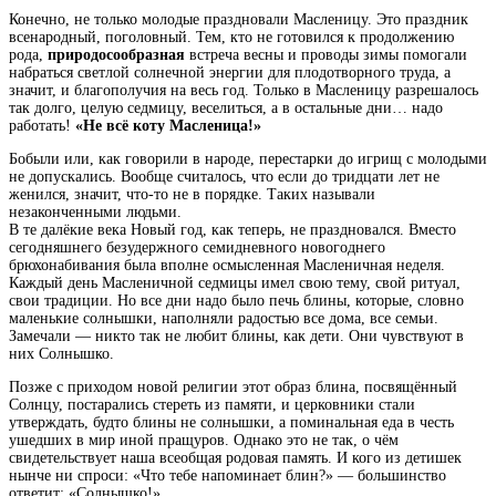
Конечно, не только молодые праздновали Масленицу. Это праздник
всенародный, поголовный. Тем, кто не готовился к продолжению
рода,
природосообразная
встреча весны и проводы зимы помогали
набраться светлой солнечной энергии для плодотворного труда, а
значит, и благополучия на весь год. Только в Масленицу разрешалось
так долго, целую седмицу, веселиться, а в остальные дни… надо
работать!
«Не всё коту Масленица!»
Бобыли или, как говорили в народе, перестарки до игрищ с молодыми
не допускались. Вообще считалось, что если до тридцати лет не
женился, значит, что-то не в порядке. Таких называли
незаконченными людьми.
В те далёкие века Новый год, как теперь, не праздновался. Вместо
сегодняшнего безудержного семидневного новогоднего
брюхонабивания была вполне осмысленная Масленичная неделя.
Каждый день Масленичной седмицы имел свою тему, свой ритуал,
свои традиции. Но все дни надо было печь блины, которые, словно
маленькие солнышки, наполняли радостью все дома, все семьи.
Замечали — никто так не любит блины, как дети. Они чувствуют в
них Солнышко.
Позже с приходом новой религии этот образ блина, посвящённый
Солнцу, постарались стереть из памяти, и церковники стали
утверждать, будто блины не солнышки, а поминальная еда в честь
ушедших в мир иной пращуров. Однако это не так, о чём
свидетельствует наша всеобщая родовая память. И кого из детишек
нынче ни спроси: «Что тебе напоминает блин?» — большинство
ответит: «Солнышко!»