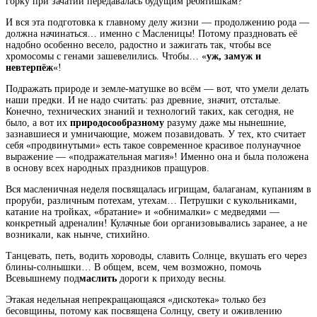
горку при зачатии передавалась будущим ребятишкам?
И вся эта подготовка к главному делу жизни — продолжению рода —
должна начинаться… именно с Масленицы! Потому праздновать её
надобно особенно весело, радостно и зажигать так, чтобы все
хромосомы с генами зашевелились. Чтобы… «
уж, замуж и
невтерпёж
«!
Подражать природе и земле-матушке во всём — вот, что умели делать
наши предки. И не надо считать: раз древние, значит, отсталые.
Конечно, технических знаний и технологий таких, как сегодня, не
было, а вот их
природосообразному
разуму даже мы нынешние,
зазнавшиеся и умничающие, можем позавидовать. У тех, кто считает
себя «продвинутыми» есть такое современное красивое полунаучное
выражение — «подражательная магия»! Именно она и была положена
в основу всех народных праздников пращуров.
Вся масленичная неделя посвящалась игрищам, балаганам, купаниям в
проруби, различным потехам, утехам… Петрушки с кукольниками,
катание на тройках, «братание» и «обнималки» с медведями —
конкретный адреналин! Кулачные бои организовывались заранее, а не
возникали, как нынче, стихийно.
Танцевать, петь, водить хороводы, славить Солнце, вкушать его через
блины-солнышки… В общем, всем, чем возможно, помочь
Всевышнему под
маслить
дороги к приходу весны.
Этакая недельная непрекращающаяся «дискотека» только без
бесовщины, потому как посвящена Солнцу, свету и оживлению