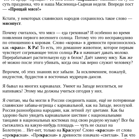
суть праздника, что и наша Масленица-Сырная неделя. Впереди пост
—
«Прощай мясо!»
Кстати, у некоторых славянских народов сохранилось такое слово —
мясопуст
.
Почему считалось, что мясо — еда греховная? И особенно во время
появления первого весеннего солнца. Потому что это несправедливо
по отношению к коровам. Слово «корова» в древности произносилось
как «
кра
ва».
К Ра!
То есть, это домашнее животное, которое первым
чувствует согревающее тепло солнца
Ра
и начинает давать молоко.
Перерабатывает растительную еду в белок! Даёт замену мясу. Как же
её можно после этого убивать, когда она так верно служит человеку?
Впрочем, об этих знаниях все забыли. За исключением, пожалуй,
индуистов, буддистов и восточных мудрецов-даосов.
Я бывал на многих карнавалах. Умеют на Западе веселиться, не
напиваясь! Этому мы должны учиться сегодня у них.
Я считаю, мы бы могли в России соединить наши, ещё не потерянные
славянские забавы-игрища с карнавальной, как на Западе, веселухой.
Россия разнообразна народами, как летний луг цветами. Как бы
здорово было увидеть карнавальное шествие с национальными
танцами в национальных костюмах под свою родную музыку! Все бы
съезжались на какую-нибудь площадь — чуть не сказал на
Болотную… Нет-нет, только на
Кра
сную! Слово «
кра
сная» от слова
«пре
кра
сная». «Пре
кра
сная» в древности означало «светлая». Так что