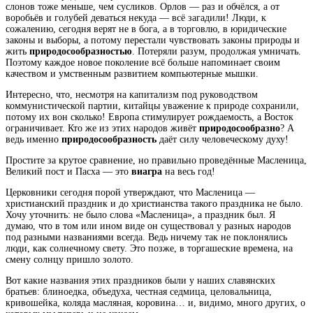
слонов тоже меньше, чем сусликов. Орлов — раз и обчёлся, а от
воробьёв и голубей деваться некуда — всё загадили! Люди, к
сожалению, сегодня верят не в бога, а в торговлю, в юридические
законы и выборы, а потому перестали чувствовать законы природы и
жить
природосообразностью
. Потеряли разум, продолжая умничать.
Поэтому каждое новое поколение всё больше напоминает своим
качеством и умственным развитием компьютерные мышки.
Интересно, что, несмотря на капитализм под руководством
коммунистической партии, китайцы уважение к природе сохранили,
потому их вон сколько! Европа стимулирует рождаемость, а Восток
ограничивает. Кто же из этих народов живёт
природосообразно
? А
ведь именно
природосообразность
даёт силу человеческому духу!
Простите за крутое сравнение, но правильно проведённые Масленица,
Великий пост и Пасха — это
виагра
на весь год!
Церковники сегодня порой утверждают, что Масленица —
христианский праздник и до христианства такого праздника не было.
Хочу уточнить: не было слова «Масленица», а праздник был. Я
думаю, что в том или ином виде он существовал у разных народов
под разными названиями всегда. Ведь ничему так не поклонялись
люди, как солнечному свету. Это позже, в торгашеские времена, на
смену солнцу пришло золото.
Вот какие названия этих праздников были у наших славянских
братьев: блиноедка, объедуха, честная седмица, целовальница,
кривошейка, коляда масляная, коровина… и, видимо, много других, о