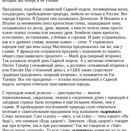
которых мы теперь и не узнаем.
Праздники, подобные славянской Сырной неделе, посвящённые весне,
плодородию, пробуждению природы, любили не только в России. Все
народы Европы. В Греции они назывались Дионисии. В Испании и в
Италии за неимением снега крепостные стены, защищавшие зиму,
складывались из досок, дров, ящиков, а вместо чучела зимы просто
клали охапку соломы или вязанку дров. Бомбили такие крепости,
естественно, не снежками, а бобами и горохом. И даже устраивались,
как и у древних славян, конные скачки — corse. У германских
народов ещё два века назад Масленица праздновалась так же, как у
славян. У французов сохранился праздник с названием из нашего
общего праславянского прошлого — Mardi gras (жирный вторник).
Так называли второй день Сырной недели. А у англичан отмечается
Shrove Tuesday («покаянный день», а дословно «покаянный вторник»)
или Pancake Day («блинный день»), в США также существует
традиция праздновать «жирный вторник», и называется он Fat
Tuesday. Все эти праздники — остатки воспоминаний о Сырной
неделе, которую отмечали праславянские народы.
С приходом новой религии — христианства — многие
первоначальные, сакральные, знания о соединении души с природой в
западных странах были потеряны в ещё большем объёме, чем у
славян. И пробуждение послезимней природы стало отмечаться
весёлым и зажигательным праздником под названием
«карнавал»
.
Слово латинское. Caro (carnis) — мясо, а val (vale) — типа нашего «Ну
будь!», что означало «Будь здоров!». Замечали: «Будь здоров!» говорят
как при встрече, так и при расставании? Так же говорили и «Vale».
Что-то вроде «прощай». То есть слово
«карнавал»
намекает на ту же