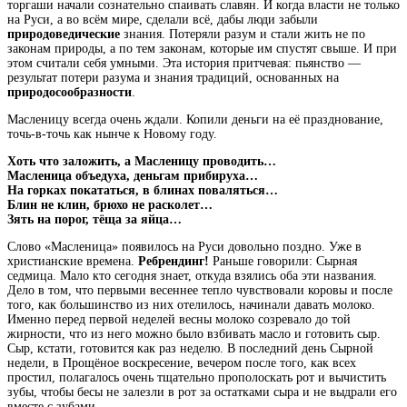
торгаши начали сознательно спаивать славян. И когда власти не только
на Руси, а во всём мире, сделали всё, дабы люди забыли
природоведические
знания. Потеряли разум и стали жить не по
законам природы, а по тем законам, которые им спустят свыше. И при
этом считали себя умными. Эта история притчевая: пьянство —
результат потери разума и знания традиций, основанных на
природосообразности
.
Масленицу всегда очень ждали. Копили деньги на её празднование,
точь-в-точь как нынче к Новому году.
Хоть что заложить, а Масленицу проводить…
Масленица объедуха, деньгам прибируха…
На горках покататься, в блинах поваляться…
Блин не клин, брюхо не расколет…
Зять на порог, тёща за яйца…
Слово «Масленица» появилось на Руси довольно поздно. Уже в
христианские времена.
Ребрендинг!
Раньше говорили: Сырная
седмица. Мало кто сегодня знает, откуда взялись оба эти названия.
Дело в том, что первыми весеннее тепло чувствовали коровы и после
того, как большинство из них отелилось, начинали давать молоко.
Именно перед первой неделей весны молоко созревало до той
жирности, что из него можно было взбивать масло и готовить сыр.
Сыр, кстати, готовится как раз неделю. В последний день Сырной
недели, в Прощёное воскресение, вечером после того, как всех
простил, полагалось очень тщательно прополоскать рот и вычистить
зубы, чтобы бесы не залезли в рот за остатками сыра и не выдрали его
вместе с зубами.