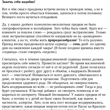
Зажечь себя надобно!
Вот в чём смысл праздника встречи весны и проводов зимы, а не в
том, чтобы просто объесться блинами, напиться и потом половину
Великого поста мучиться отходняком.
Да, у наших далёких палеолитно-мезолитных предков не было
синхрофазотронов и коллайдеров. Зато чуйка была такой, будто все —
извините за пошлое слово — рождались сразу экстрасенсами. Только
свои экстрасенсорные способности направляли не на «разведение»
клиентов, а на то, чтобы жить
природосообразно
! То есть разумно.
Приход весны праздновался целую седмицу —
семь
дней: по одному
дню на оживление каждой чакры! (В более поздние времена вместо
«седмица» стали говорить «неделя»).
Считалось, что в течение предмасленичной седмицы жених должен
присмотреть себе невесту. Провести кастинг! Во время масленичной
недели получить согласие от неё и от её родителей. Далее полагалось
не бросаться с разбегу друг другу в объятья, а выдержать Великий
пост — очиститься! Избавиться от всего дряхлого, обветашолого в
доме, от мусора во дворе и организме. Подготовить себя для
продолжения здорового рода. Не объедаться, не сквернословить…
Быть воздержанным во всём — не разбазаривать семя! Тогда и род
будет улучшаться. Я бы ещё добавил: не смотреть телевизор и не
шариться по интернету. Никакой бесовщины! У наших предков её не
было, а потому и у детей не было таких болезней, как нынче, в
частности, аллергии. Зато, если весь пост молодые воздерживались,
представляете, какая мощная энергия потом после Пасхи на Красную