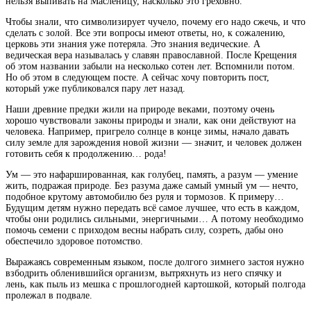
нельзя выпивать на Масленицу, насколько это греховно.
Чтобы знали, что символизирует чучело,
почему его надо сжечь, и что
сделать с золой. Все эти вопросы имеют ответы, но, к сожалению,
церковь эти знания уже потеряла. Это знания ведические. А
ведическая вера называлась у славян православной. После Крещения
об этом названии забыли на несколько сотен лет. Вспомнили потом.
Но об этом в следующем посте. А сейчас хочу повторить пост,
который уже публиковался пару лет назад.
Наши древние предки жили на природе веками, поэтому очень
хорошо чувствовали законы природы и знали, как они действуют на
человека. Например, пригрело солнце в конце зимы, начало давать
силу земле для зарождения новой жизни — значит, и человек должен
готовить себя к продолжению… рода!
Ум — это нафаршированная, как голубец, память, а разум — умение
жить, подражая природе. Без разума даже самый умный ум — нечто,
подобное крутому автомобилю без руля и тормозов. К примеру…
Будущим детям нужно передать всё самое лучшее, что есть в каждом,
чтобы они родились сильными, энергичными… А потому необходимо
помочь семени с приходом весны набрать силу, созреть, дабы оно
обеспечило здоровое потомство.
Выражаясь современным языком, после долгого зимнего застоя нужно
взбодрить обленившийся организм, вытряхнуть из него спячку и
лень, как пыль из мешка с прошлогодней картошкой, который полгода
пролежал в подвале.