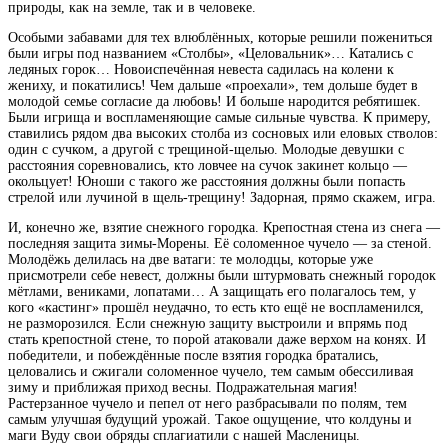
природы, как на земле, так и в человеке.
Особыми забавами для тех влюблённых, которые решили пожениться
были игры под названием «Столбы», «Целовальник»… Катались с
ледяных горок… Новоиспечённая невеста садилась на колени к
жениху, и покатились! Чем дальше «проехали», тем дольше будет в
молодой семье согласие да любовь! И больше народится ребятишек.
Были игрища и воспламеняющие самые сильные чувства. К примеру,
ставились рядом два высоких столба из сосновых или еловых стволов:
один с сучком, а другой с трещиной-щелью. Молодые девушки с
расстояния соревновались, кто ловчее на сучок закинет кольцо —
окольцует! Юноши с такого же расстояния должны были попасть
стрелой или лучиной в щель-трещину! Задорная, прямо скажем, игра.
И, конечно же, взятие снежного городка. Крепостная стена из снега —
последняя защита зимы-Морены. Её соломенное чучело — за стеной.
Молодёжь делилась на две ватаги: те молодцы, которые уже
присмотрели себе невест, должны были штурмовать снежный городок
мётлами, вениками, лопатами… А защищать его полагалось тем, у
кого «кастинг» прошёл неудачно, то есть кто ещё не воспламенился,
не разморозился. Если снежную защиту выстроили и впрямь под
стать крепостной стене, то порой атаковали даже верхом на конях. И
победители, и побеждённые после взятия городка братались,
целовались и сжигали соломенное чучело, тем самым обессиливая
зиму и приближая приход весны. Подражательная магия!
Растерзанное чучело и пепел от него разбрасывали по полям, тем
самым улучшая будущий урожай. Такое ощущение, что колдуны и
маги Вуду свои обряды сплагиатили с нашей Масленицы.