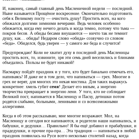
И, наконец, самый главный день Масленичной недели — последний.
Ныне называется Прощёное воскресение. Окончательно подготовить
себя к Великому посту — очистить душу! Простить всех, на кого
обижался долгими зимними вечерами. Ведь человек особенно
обижается, когда ему нечего делать и когда темно, потому что тьма —
покров бесов. А обиды бесами внушаются — ничто так не темнит
душу, как… обиды! Недаром слово «обида» созвучно со словом
«беда». Обиделся, будь уверен — у самого же беда и случится!
Предупреждаю! Коли не хватит духу в последний день Масленицы
простить всех, то, извините, зря эти семь дней веселились и блинами
объедались. Пользы не будет никакой!
Насмарку пойдёт праздник и у того, кто будет банально отмечать его,
напиваясь! И даже не в том дело, что напиваться — грех. Многие в
грех не верят, для многих это некая мистика. Для таких выражусь
конкретнее: хмель губит
семя
! Делает его вялым, а энергию
творчества превращает в энергию лени. У того, кто не соблюдает
Великий пост, напивается в Масленицу и Пасху, детишки потом
родятся слабыми, больными, ленивыми и со всевозможными
аллергиями.
Когда я об этом рассказываю, мне многие возражают. Мол, на
Масленицу и сегодня все напиваются, и родители наши напивались, и
бабушки, и дедушки… Правильно! Я бы ещё добавил и прабабушки, и
прадедушки, и прочие пра-пра… Эта традиция — напиваться в любой
праздник появилась на Руси всего несколько столетий назад, когда