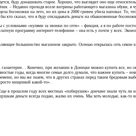
идется, буду донашивать старое. Хорошо, что выглядит оно еще относите
ия. – Недавно проходя возле витрины работающего магазина обуви, я чу
дела босоножки на лето, но их цена в 2000 гривен убила наповал. То, чт
ад бы кто сказал, что я буду откладывать деньги на обыкновенные босонож
 с условными «нулями за звонки по сети» – фикция, а я по работе посто
латную программу интернет-телефонии – она есть у почти у всех. Эконом
авляющее большинство магазинов закрыто. Осенью открылась сеть секон-
, галантереи… Конечно, при желании в Донецке можно купить все, но ск
яностые годы, когда многие семьи долго думали, что важнее купить – но
времени, но мы же знаем, что в других странах перед таким бредовым вы
просто нищенкой какой-то».
Еще в прошлом году всех местных «побирушек» дончане знали чуть ли н
шкам деньги всегда подаю, жалко их очень. Мы хоть молодые, как-то вы