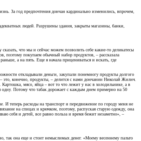
нь. За год предпочтения дончан кардинально изменились, впрочем,
адекватных людей. Разрушены здания, закрыты магазины, банки,
гу сказать, что мы и сейчас можем позволить себе какие-то деликатесы
нов, поэтому покупаем обычный набор продуктов, – рассказала
раньше, а на пять. Еще я начала прицениваться и искать, где
зможности откладывали деньги, закупали понемногу продукты долгого
 – это, конечно, продукты, – делится с нами дончанин Николай Жилич.
Картошка, мясо, яйца – вот то что лежит у нас в холодильнике, а в
 бы одну. Потому что табак дорожает с каждым днем примерно на 50
е. И теперь расходы на транспорт и передвижение по городу меня не
язание на спицах и крючком, поэтому, распуская старую одежду, она
ваю себя и детей, все равно польза и время бежит незаметно», –
но, так она еще и стоит немыслимых денег. «Моему весеннему пальто