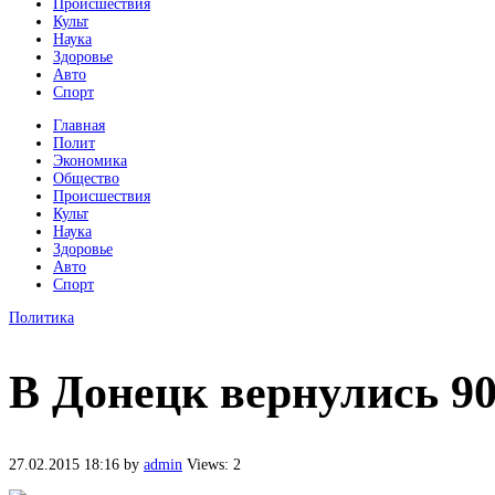
Происшествия
Культ
Наука
Здоровье
Авто
Спорт
Главная
Полит
Экономика
Общество
Происшествия
Культ
Наука
Здоровье
Авто
Спорт
Политика
В Донецк вернулись 90
27.02.2015 18:16
by
admin
Views: 2