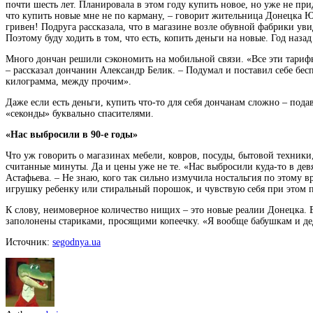
почти шесть лет. Планировала в этом году купить новое, но уже не пр
что купить новые мне не по карману, – говорит жительница Донецка Юл
гривен! Подруга рассказала, что в магазине возле обувной фабрики уви
Поэтому буду ходить в том, что есть, копить деньги на новые. Год наз
Много дончан решили сэкономить на мобильной связи. «Все эти тарифы
– рассказал дончанин Александр Белик. – Подумал и поставил себе бесп
килограмма, между прочим».
Даже если есть деньги, купить что-то для себя дончанам сложно – под
«секонды» буквально спасителями.
«Нас выбросили в 90-е годы»
Что уж говорить о магазинах мебели, ковров, посуды, бытовой техники
считанные минуты. Да и цены уже не те. «Нас выбросили куда-то в дев
Астафьева. – Не знаю, кого так сильно измучила ностальгия по этому 
игрушку ребенку или стиральный порошок, и чувствую себя при этом 
К слову, неимоверное количество нищих – это новые реалии Донецка. 
заполонены стариками, просящими копеечку. «Я вообще бабушкам и деду
Источник:
segodnya.ua