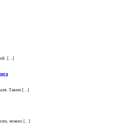
. [...]
инга
ля. Таким [...]
ии, можно [...]