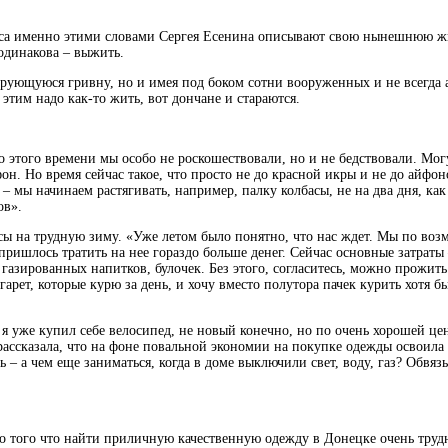
сса именно этими словами Сергея Есенина описывают свою нынешнюю жиз
одинакова – выжить.
ирующуюся гривну, но и имея под боком сотни вооруженных и не всегда 
этим надо как-то жить, вот дончане и стараются.
 до этого времени мы особо не роскошествовали, но и не бедствовали. Мо
он. Но время сейчас такое, что просто не до красной икры и не до айфо
 мы начинаем растягивать, например, палку колбасы, не на два дня, как 
ов».
асы на трудную зиму. «Уже летом было понятно, что нас ждет. Мы по во
 пришлось тратить на нее гораздо больше денег. Сейчас основные затраты
газированных напитков, булочек. Без этого, согласитесь, можно прожить. 
игарет, которые курю за день, и хочу вместо полутора пачек курить хотя
я уже купил себе велосипед, не новый конечно, но по очень хорошей цен
ассказала, что на фоне повальной экономии на покупке одежды освоила в
– а чем еще заниматься, когда в доме выключили свет, воду, газ? Обвязы
ало того что найти приличную качественную одежду в Донецке очень труд