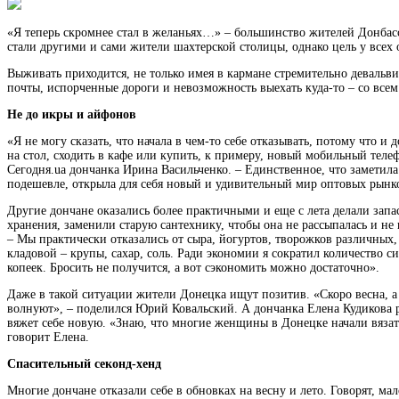
«Я теперь скромнее стал в желаньях…» – большинство жителей Донба
стали другими и сами жители шахтерской столицы, однако цель у всех
Выживать приходится, не только имея в кармане стремительно девальв
почты, испорченные дороги и невозможность выехать куда-то – со всем 
Не до икры и айфонов
«Я не могу сказать, что начала в чем-то себе отказывать, потому что и
на стол, сходить в кафе или купить, к примеру, новый мобильный телеф
Сегодня.ua дончанка Ирина Васильченко. – Единственное, что заметила –
подешевле, открыла для себя новый и удивительный мир оптовых рынк
Другие дончане оказались более практичными и еще с лета делали зап
хранения, заменили старую сантехнику, чтобы она не рассыпалась и не
– Мы практически отказались от сыра, йогуртов, творожков различных, 
кладовой – крупы, сахар, соль. Ради экономии я сократил количество с
копеек. Бросить не получится, а вот сэкономить можно достаточно».
Даже в такой ситуации жители Донецка ищут позитив. «Скоро весна, а 
волнуют», – поделился Юрий Ковальский. А дончанка Елена Кудикова р
вяжет себе новую. «Знаю, что многие женщины в Донецке начали вязать 
говорит Елена.
Спасительный секонд-хенд
Многие дончане отказали себе в обновках на весну и лето. Говорят, м