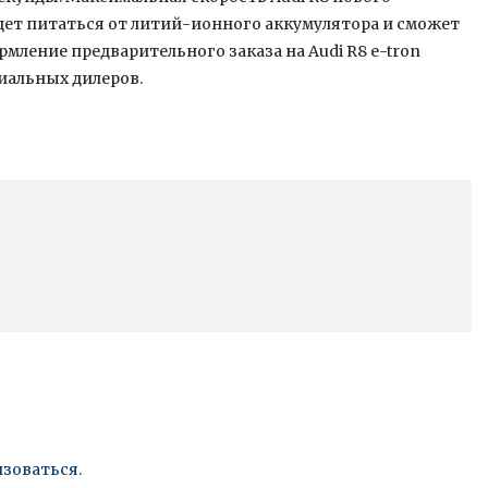
удет питаться от литий-ионного аккумулятора и сможет
рмление предварительного заказа на Audi R8 e-tron
иальных дилеров.
изоваться
.