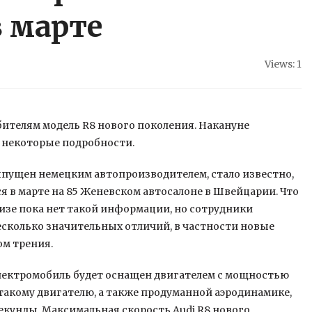
в марте
Views: 1
ителям модель R8 нового поколения. Накануне
 некоторые подробности.
пущен немецким автопроизводителем, стало известно,
ся в марте на 85 Женевском автосалоне в Швейцарии. Что
лизе пока нет такой информации, но сотрудники
есколько значительных отличий, в частности новые
м трения.
электромобиль будет оснащен двигателем с мощностью
я такому двигателю, а также продуманной аэродинамике,
 секунды. Максимальная скорость Audi R8 нового