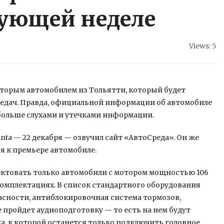
дующей неделе
Views: 5
вторым автомобилем из Тольятти, который будет
едач. Правда, официальной информации об автомобиле
больше слухами и утечками
информации.
ta — 22 декабря — озвучил сайт «АвтоСреда». Он же
я к премьере автомобиле.
ктовать только автомобили с мотором мощностью 106
х комплектациях. В список стандартного оборудования
сности, антиблокировочная система тормозов,
 пройдет аудиоподготовку — то есть на нем будут
а, к которой останется только подключить головное