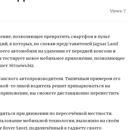
Views: 7
жение, позволяющее превратить смартфон в пульт
й, в которых, по словам представителей Jaguar Land
воего автомобиля на удалении от передней консоли
и
и тестирует новое мобильное приложение, позволяющее
ет 365news.biz.
анского автопроизводителя. Типичным примером его
акой-то лихой водитель решит припарковаться на
я приложение, вы сможете дистанционно переместить
одиться при движении по пересечённой местности.
ьзование мобильной технологии, выложило на своём
e Rover Sport, подключённый к гаджету своего