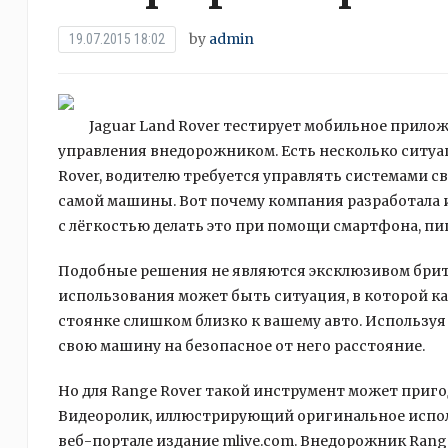
by
admin
19.07.2015 18:02
Jaguar Land Rover тестирует мобильное прило
управления внедорожником. Есть несколько ситуаци
Rover, водителю требуется управлять системами с
самой машины. Вот почему компания разработала 
с лёгкостью делать это при помощи смартфона, пиш
Подобные решения не являются эксклюзивом брит
использования может быть ситуация, в которой к
стоянке слишком близко к вашему авто. Использу
свою машину на безопасное от него расстояние.
Но для Range Rover такой инструмент может приг
Видеоролик, иллюстрирующий оригинальное испол
веб-портале издание mlive.com. Внедорожник Rang