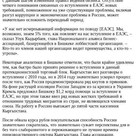
с данным шагом изменений правил ведения бизнеса. Отсутствие
четкого понимания
связанных со вступлением в ЕАЭС новых
требований, помноженное на уже существующие проблемы, включая
разгул коррупции и экономические проблемы в России, может
значительно осложнить переходный период.
«У нас нет исчерпывающей информации по поводу [ЕАЭС]. Мы,
возможно, знаем 5% того, как повлияет на нас вступление в ЕАЭС, –
сказал Улук Кыдырбаев, глава Национального альянса бизнес-
ассоциаций, базирующейся в Бишкеке лоббистской организации. –
Кто-то из членов нашей организации видит преимущества, а кто-то –
угрозы».
Некоторые аналитики в Бишкеке отметили, что были крайне удивлены
тем, как быстро было принято решение о вступлении в данный
протекционистский торговый блок. Кыргызстан вел разговоры о
вступлении с 2010 года, но в 2014 году значительно ускорил процесс
после того, как Россия продемонстрировала ряд кнутов и пряников.
На фоне растущей изоляции России Западом из-за кризиса в Украине
Кремль предложил Бишкеку $1,2 млрд помощи за вступление в
ЕАЭС, но при этом также ввел ряд новых жестких требований в
отношении трудовых мигрантов из стран, не являющихся членами
союза. На работу в Россию выезжает до пятой части населения
Кыргызстана.
После обвала курса рубля покупательская способность России
значительно сократилась, что значительно сужает перспективы для и
без того слаборазвитого и переживающего не лучшие времена
производственного сектора Кыргызстана. Глава ассоциации,