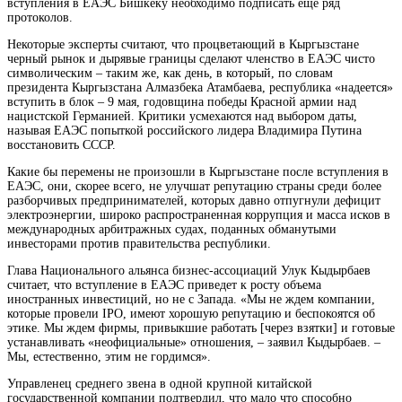
вступления в ЕАЭС Бишкеку необходимо подписать еще ряд
протоколов.
Некоторые эксперты считают, что процветающий в Кыргызстане
черный рынок и дырявые границы сделают членство в ЕАЭС чисто
символическим – таким же, как день, в который, по словам
президента Кыргызстана Алмазбека Атамбаева, республика «надеется»
вступить в блок – 9 мая, годовщина победы Красной армии над
нацистской Германией. Критики усмехаются над выбором даты,
называя ЕАЭС попыткой российского лидера Владимира Путина
восстановить СССР.
Какие бы перемены не произошли в Кыргызстане после вступления в
ЕАЭС, они, скорее всего, не улучшат репутацию страны среди более
разборчивых предпринимателей, которых давно отпугнули дефицит
электроэнергии, широко распространенная коррупция и масса исков в
международных арбитражных судах, поданных обманутыми
инвесторами против правительства республики.
Глава Национального альянса бизнес-ассоциаций Улук Кыдырбаев
считает, что вступление в ЕАЭС приведет к росту объема
иностранных инвестиций, но не с Запада. «Мы не ждем компании,
которые провели IPO, имеют хорошую репутацию и беспокоятся об
этике. Мы ждем фирмы, привыкшие работать [через взятки] и готовые
устанавливать «неофициальные» отношения, – заявил Кыдырбаев. –
Мы, естественно, этим не гордимся».
Управленец среднего звена в одной крупной китайской
государственной компании подтвердил, что мало что способно