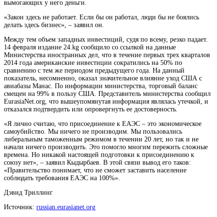
вымогающих у него деньги.
«Закон здесь не работает. Если бы он работал, люди бы не боялись
делать здесь бизнес», – заявил он.
Между тем объем западных инвестиций, судя по всему, резко падает.
14 февраля издание 24.kg сообщило со ссылкой на данные
Министерства иностранных дел, что в течение первых трех кварталов
2014 года американские инвестиции сократились на 50% по
сравнению с тем же периодом предыдущего года. На данный
показатель, несомненно, оказал значительное влияние уход США с
авиабазы Манас. По информации министерства, торговый баланс
смещен на 99% в пользу США. Представитель министерства сообщил
EurasiaNet.org, что вышеупомянутая информация являлась утечкой, и
отказался подтвердить или опровергнуть ее достоверность.
«Я лично считаю, что присоединение к ЕАЭС – это экономическое
самоубийство. Мы ничего не производим. Мы пользовались
либеральным таможенным режимом в течении 20 лет, но так и не
начали ничего производить. Это помогло многим пережить сложные
времена. Но никакой настоящей подготовки к присоединению к
союзу нет», – заявил Кыдырбаев. В этой связи вывод его таков:
«Правительство понимает, что не сможет заставить население
соблюдать требования ЕАЭС на 100%».
Дэвид Триллинг
Источник:
russian.eurasianet.org