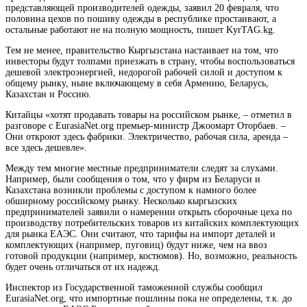
представляющей производителей одежды, заявил 20 февраля, что
половина цехов по пошиву одежды в республике простаивают, а
остальные работают не на полную мощность, пишет KyrTAG.kg.
Тем не менее, правительство Кыргызстана настаивает на том, что
инвесторы будут толпами приезжать в страну, чтобы воспользоваться
дешевой электроэнергией, недорогой рабочей силой и доступом к
общему рынку, ныне включающему в себя Армению, Беларусь,
Казахстан и Россию.
Китайцы «хотят продавать товары на российском рынке, – отметил в
разговоре с EurasiaNet.org премьер-министр Джоомарт Оторбаев. –
Они откроют здесь фабрики. Электричество, рабочая сила, аренда –
все здесь дешевле».
Между тем многие местные предприниматели следят за слухами.
Например, были сообщения о том, что у фирм из Беларуси и
Казахстана возникли проблемы с доступом к намного более
обширному российскому рынку. Несколько кыргызских
предпринимателей заявили о намерении открыть сборочные цеха по
производству потребительских товаров из китайских комплектующих
для рынка ЕАЭС. Они считают, что тарифы на импорт деталей и
комплектующих (например, пуговиц) будут ниже, чем на ввоз
готовой продукции (например, костюмов). Но, возможно, реальность
будет очень отличаться от их надежд.
Инспектор из Государственной таможенной службы сообщил
EurasiaNet.org, что импортные пошлины пока не определены, т.к. до