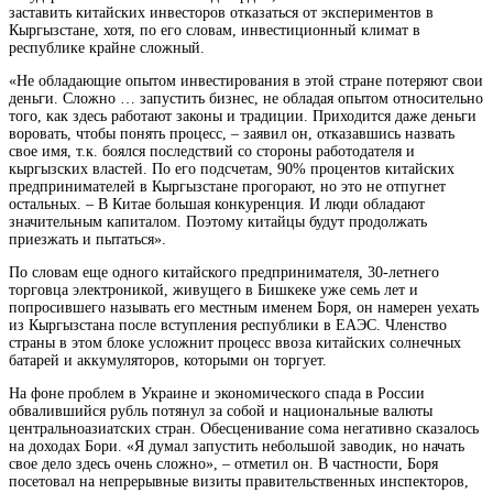
заставить китайских инвесторов отказаться от экспериментов в
Кыргызстане, хотя, по его словам, инвестиционный климат в
республике крайне сложный.
«Не обладающие опытом инвестирования в этой стране потеряют свои
деньги. Сложно … запустить бизнес, не обладая опытом относительно
того, как здесь работают законы и традиции. Приходится даже деньги
воровать, чтобы понять процесс, – заявил он, отказавшись назвать
свое имя, т.к. боялся последствий со стороны работодателя и
кыргызских властей. По его подсчетам, 90% процентов китайских
предпринимателей в Кыргызстане прогорают, но это не отпугнет
остальных. – В Китае большая конкуренция. И люди обладают
значительным капиталом. Поэтому китайцы будут продолжать
приезжать и пытаться».
По словам еще одного китайского предпринимателя, 30-летнего
торговца электроникой, живущего в Бишкеке уже семь лет и
попросившего называть его местным именем Боря, он намерен уехать
из Кыргызстана после вступления республики в ЕАЭС. Членство
страны в этом блоке усложнит процесс ввоза китайских солнечных
батарей и аккумуляторов, которыми он торгует.
На фоне проблем в Украине и экономического спада в России
обвалившийся рубль потянул за собой и национальные валюты
центральноазиатских стран. Обесценивание сома негативно сказалось
на доходах Бори. «Я думал запустить небольшой заводик, но начать
свое дело здесь очень сложно», – отметил он. В частности, Боря
посетовал на непрерывные визиты правительственных инспекторов,