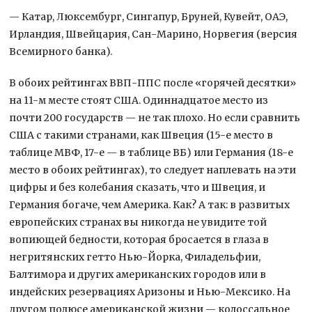
— Катар, Люксембург, Сингапур, Бруней, Кувейт, ОАЭ,
Ирландия, Швейцария, Сан-Марино, Норвегия (версия
Всемирного банка).
В обоих рейтингах ВВП-ППС после «горячей десятки»
на 11-м месте стоят США. Одиннадцатое место из
почти 200 государств — не так плохо. Но если сравнить
США с такими странами, как Швеция (15-е место в
таблице МВФ, 17-е — в таблице ВБ) или Германия (18-е
место в обоих рейтингах), то следует наплевать на эти
цифры и без колебания сказать, что и Швеция, и
Германия богаче, чем Америка. Как? А так: в развитых
европейских странах вы никогда не увидите той
вопиющей бедности, которая бросается в глаза в
негритянских гетто Нью-Йорка, Филадельфии,
Балтимора и других американских городов или в
индейских резервациях Аризоны и Нью-Мексико. На
другом полюсе американской жизни — колоссальное