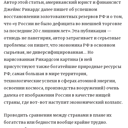
Автор этой статьи, американский юрист и финансист
Джеймс Рикардс далее пишет об успешном
восстановлении золотовалютных резервов РФ и о том,
что «у России не было дефицита во внешней торговле
за последние 20 с лишним лет». Эта публикация —
отнюдь не панегирик, автор затрагивает и серьезные
проблемы: он пишет, что экономика РФ в основном
сырьевая, не диверсифицированная… Но
нарисованная Рикардсом картина (в ней
присутствуют также богатейшие природные ресурсы
РФ, самая большая в мире территория,
технологические успехи в сферах атомной энергии,
освоении космоса, производства вооружений) очень
далека от изображения России в качестве нищей
страны, где вот-вот наступит экономический коллапс.
Проводить сравнения между странами в плане их
богатства или бедности вообще крайне трудно.