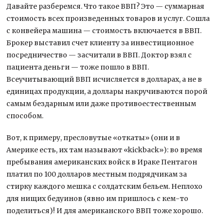
Давайте разберемся. Что такое ВВП? Это — суммарная
стоимость всех произведенных товаров и услуг. Сошла
с конвейера машина — стоимость включается в ВВП.
Брокер выставил счет клиенту за инвестиционное
посредничество — засчитали в ВВП. Доктор взял с
пациента деньги — тоже пошло в ВВП.
Всеучитывающий ВВП исчисляется в долларах, а не в
единицах продукции, а доллары накручиваются порой
самым бездарным или даже противоестественным
способом.
Вот, к примеру, пресловутые «откаты» (они и в
Америке есть, их там называют «kickback»): во время
пребывания американских войск в Ираке Пентагон
платил по 100 долларов местным подрядчикам за
стирку каждого мешка с солдатским бельем. Неплохо
для нищих бедуинов (явно им пришлось с кем-то
поделиться)! И для американского ВВП тоже хорошо.