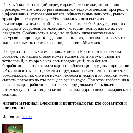
Главный вызов, стоящий перед мировой экономики, по мнению
премьера, — это быстро развивающийся технологический прогресс и
цифровизация, которая меняет все: общественные ценности, рынок
труда, финансовую сферу. «Установилась эпоха
высоких
гуманитарных технологий. Интеллект – это особый ресурс, один из
ведущих в современной экономике, который полностью меняет ее
ландшафт. Особенность в том, что избыток интеллектуальных
ресурсов не приводит к падению цен на них, в отличие от ресурсов
материальных, например, сырья», — заявил Медведев.
Говоря об тотальных изменениях в мире и России, глава кабмина
добавил, что нашей стране может только пойти на руку развитие
технологий, в то время как весь продвинутый мир боится
безработицы из-за автоматизации и роботизации трудовых процессов.
«Россия испытывает проблемы с трудовым населением из-за низкой
рождаемости, так что нам нужен технологический прогресс, он может
сыграть положительную роль для рынка труда. При этом требования к
квалификации работников возрастут, труд должен быть более
интеллектуальным, творческим», — сказал «фронтмен» Гайдаровского
форума.
Читайте материал: Блокчейн и криптовалюты: кто обогатится и
кого уволят
Источник:
mk.ru