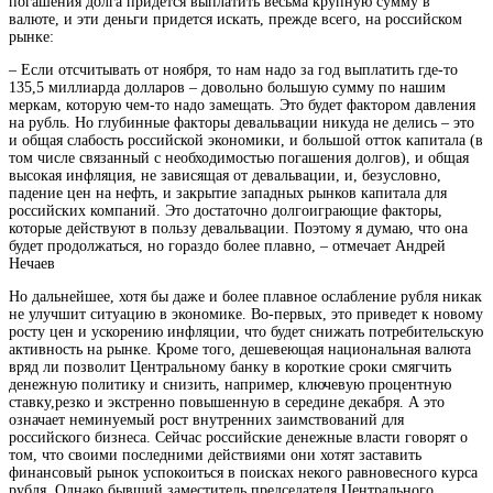
погашения долга придется выплатить весьма крупную сумму в
валюте, и эти деньги придется искать, прежде всего, на российском
рынке:
– Если отсчитывать от ноября, то нам надо за год выплатить где-то
135,5 миллиарда долларов – довольно большую сумму по нашим
меркам, которую чем-то надо замещать. Это будет фактором давления
на рубль. Но глубинные факторы девальвации никуда не делись – это
и общая слабость российской экономики, и большой отток капитала (в
том числе связанный с необходимостью погашения долгов), и общая
высокая инфляция, не зависящая от девальвации, и, безусловно,
падение цен на нефть, и закрытие западных рынков капитала для
российских компаний. Это достаточно долгоиграющие факторы,
которые действуют в пользу девальвации. Поэтому я думаю, что она
будет продолжаться, но гораздо более плавно, – отмечает Андрей
Нечаев
Но дальнейшее, хотя бы даже и более плавное ослабление рубля никак
не улучшит ситуацию в экономике. Во-первых, это приведет к новому
росту цен и ускорению инфляции, что будет снижать потребительскую
активность на рынке. Кроме того, дешевеющая национальная валюта
вряд ли позволит Центральному банку в короткие сроки смягчить
денежную политику и снизить, например, ключевую процентную
ставку,резко и экстренно повышенную в середине декабря. А это
означает неминуемый рост внутренних заимствований для
российского бизнеса. Сейчас российские денежные власти говорят о
том, что своими последними действиями они хотят заставить
финансовый рынок успокоиться в поисках некого равновесного курса
рубля. Однако бывший заместитель председателя Центрального