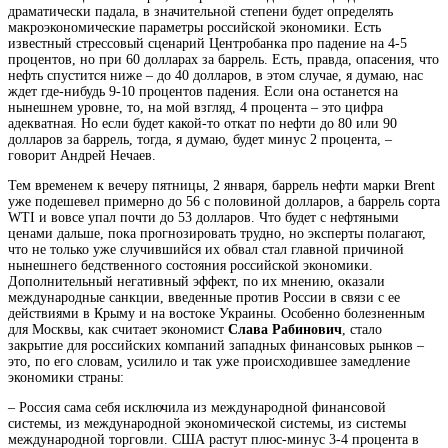
драматически падала, в значительной степени будет определять
макроэкономические параметры российской экономики. Есть
известный стрессовый сценарий Центробанка про падение на 4-5
процентов, но при 60 долларах за баррель. Есть, правда, опасения, что
нефть спустится ниже – до 40 долларов, в этом случае, я думаю, нас
ждет где-нибудь 9-10 процентов падения. Если она останется на
нынешнем уровне, то, на мой взгляд, 4 процента – это цифра
адекватная. Но если будет какой-то откат по нефти до 80 или 90
долларов за баррель, тогда, я думаю, будет минус 2 процента, –
говорит Андрей Нечаев.
Тем временем к вечеру пятницы, 2 января, баррель нефти марки Brent
уже подешевел примерно до 56 с половиной долларов, а баррель сорта
WTI и вовсе упал почти до 53 долларов. Что будет с нефтяными
ценами дальше, пока прогнозировать трудно, но эксперты полагают,
что не только уже случившийся их обвал стал главной причиной
нынешнего бедственного состояния российской экономики.
Дополнительный негативный эффект, по их мнению, оказали
международные санкции, введенные против России в связи с ее
действиями в Крыму и на востоке Украины. Особенно болезненным
для Москвы, как считает экономист
Слава Рабинович
, стало
закрытие для российских компаний западных финансовых рынков –
это, по его словам, усилило и так уже происходившее замедление
экономики страны:
– Россия сама себя исключила из международной финансовой
системы, из международной экономической системы, из системы
международной торговли. США растут плюс-минус 3-4 процента в