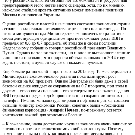
что у российских властей сегодня нет возможностей и ресурсов для
предотвращения этого негативного сценария, хотя, по их мнению,
несколько стабилизировать ситуацию может изменение политики
Москвы в отношении Украины.
Оценки российских властей нынешнего состояния экономики страны
сегодня весьма сильно отличаются от реального положения дел. По
итогам минувшего года Министерство экономического развития в
своем действующем официальном прогнозе ожидает роста ВВП в
пределах от 0,6 до 0,7 процента, об этом же в своем послании
Федеральному собранию говорил российский президент Владимир
Путин. Однако не только эксперты, но и вполне высокопоставленные
чиновники признают, что прироста объема экономики в 2014 году
ждать не стоит, в лучшем случае он окажется нулевым.
Еще больше разногласий в прогнозах на 2015 год. Те же специалисты
Министерства экономического развития пока планируют рост
экономики на 0,8 процента. Однако Центральный банк даже в своей
базовой оценке ожидает ее сокращения на 0,7 процента, при этом в
другом – стрессовом сценарии – его эксперты не исключают падения
ВВП страны в пределах до 5 процентов при сохранении низких цен
на нефть. Именно конъюнктура мирового нефтяного рынка, согласен
бывший министр экономики России, советник банка «Российская
финансовая корпорация»
Андрей Нечаев
, по-прежнему остается
критически важной для экономики России:
– К сожалению, наша достаточно крупная экономика очень зависит от
внешнего спроса и внешнеэкономической конъюнктуры. Поэтому
изменение цены на нефть, которая в последние месяцы довольно