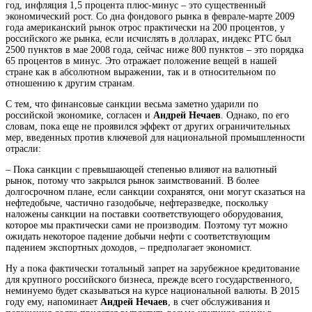
год, инфляция 1,5 процента плюс-минус – это существенный
экономический рост. Со дна фондового рынка в феврале-марте 2009
года американский рынок отрос практически на 200 процентов, у
российского же рынка, если исчислять в долларах, индекс РТС был
2500 пунктов в мае 2008 года, сейчас ниже 800 пунктов – это порядка
65 процентов в минус. Это отражает положение вещей в нашей
стране как в абсолютном выражении, так и в относительном по
отношению к другим странам.
С тем, что финансовые санкции весьма заметно ударили по
российской экономике, согласен и
Андрей Нечаев
. Однако, по его
словам, пока еще не проявился эффект от других ограничительных
мер, введенных против ключевой для национальной промышленности
отрасли:
– Пока санкции с превышающей степенью влияют на валютный
рынок, потому что закрылся рынок заимствований. В более
долгосрочном плане, если санкции сохранятся, они могут сказаться на
нефтедобыче, частично газодобыче, нефтеразведке, поскольку
наложены санкции на поставки соответствующего оборудования,
которое мы практически сами не производим. Поэтому тут можно
ожидать некоторое падение добычи нефти с соответствующим
падением экспортных доходов, – предполагает экономист.
Ну а пока фактически тотальный запрет на зарубежное кредитование
для крупного российского бизнеса, прежде всего государственного,
неминуемо будет сказываться на курсе национальной валюты. В 2015
году ему, напоминает
Андрей Нечаев
, в счет обслуживания и