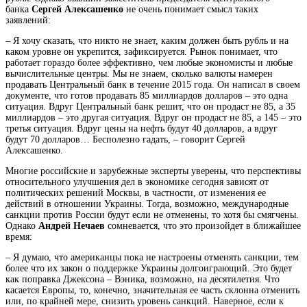
банка
Сергей Алексашенко
не очень понимает смысл таких
заявлений:
– Я хочу сказать, что никто не знает, каким должен быть рубль и на
каком уровне он укрепится, зафиксируется. Рынок понимает, что
работает гораздо более эффективно, чем любые экономисты и любые
вычислительные центры. Мы не знаем, сколько валюты намерен
продавать Центральный банк в течение 2015 года. Он написал в своем
документе, что готов продавать 85 миллиардов долларов – это одна
ситуация. Вдруг Центральный банк решит, что он продаст не 85, а 35
миллиардов – это другая ситуация. Вдруг он продаст не 85, а 145 – это
третья ситуация. Вдруг цены на нефть будут 40 долларов, а вдруг
будут 70 долларов… Бесполезно гадать, – говорит Сергей
Алексашенко.
Многие российские и зарубежные эксперты уверены, что перспективы
относительного улучшения дел в экономике сегодня зависят от
политических решений Москвы, в частности, от изменения ее
действий в отношении Украины. Тогда, возможно, международные
санкции против России будут если не отменены, то хотя бы смягчены.
Однако
Андрей Нечаев
сомневается, что это произойдет в ближайшее
время:
– Я думаю, что американцы пока не настроены отменять санкции, тем
более что их закон о поддержке Украины долгоиграющий. Это будет
как поправка Джексона – Вэника, возможно, на десятилетия. Что
касается Европы, то, конечно, значительная ее часть склонна отменить
или, по крайней мере, снизить уровень санкций. Наверное, если к