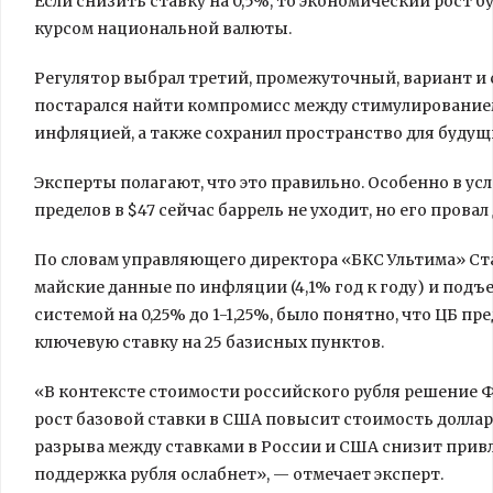
Если снизить ставку на 0,5%, то экономический рост б
курсом национальной валюты.
Регулятор выбрал третий, промежуточный, вариант и с
постарался найти компромисс между стимулированием
инфляцией, а также сохранил пространство для будущ
Эксперты полагают, что это правильно. Особенно в у
пределов в $47 сейчас баррель не уходит, но его прова
По словам управляющего директора «БКС Ультима» С
майские данные по инфляции (4,1% год к году) и под
системой на 0,25% до 1-1,25%, было понятно, что ЦБ 
ключевую ставку на 25 базисных пунктов.
«В контексте стоимости российского рубля решение Ф
рост базовой ставки в США повысит стоимость доллар
разрыва между ставками в России и США снизит прив
поддержка рубля ослабнет», — отмечает эксперт.