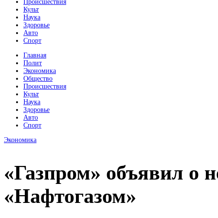
Происшествия
Культ
Наука
Здоровье
Авто
Спорт
Главная
Полит
Экономика
Общество
Происшествия
Культ
Наука
Здоровье
Авто
Спорт
Экономика
«Газпром» объявил о 
«Нафтогазом»