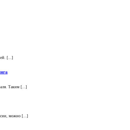
. [...]
инга
ля. Таким [...]
ии, можно [...]