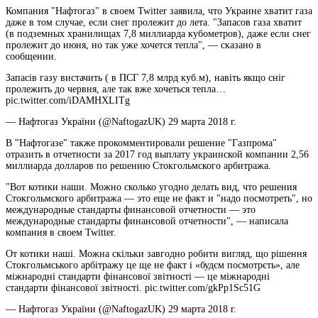
Компания "Нафтогаз" в своем Twitter заявила, что Украине хватит газа
даже в том случае, если снег пролежит до лета. "Запасов газа хватит
(в подземных хранилищах 7,8 миллиарда кубометров), даже если снег
пролежит до июня, но так уже хочется
тепла", — сказано в
сообщении.
Запасів газу вистачить ( в ПСГ 7,8 млрд куб.м), навіть якщо сніг
пролежить до червня, але так вже хочеться тепла…
pic.twitter.com/iDAMHXLITg
— Нафтогаз України (@NaftogazUK) 29 марта 2018 г.
В "Нафтогазе" также прокомментировали решение "Газпрома"
отразить в отчетности за 2017 год выплату украинской компании 2,56
миллиарда долларов по решению Стокгольмского арбитража.
"Вот котики наши. Можно сколько угодно делать вид, что решения
Стокгольмского арбитража — это еще не факт и "надо посмотреть", но
международные стандарты финансовой отчетности — это
международные стандарты финансовой отчетности", — написала
компания в своем Twitter.
От котики наші. Можна скільки завгодно робити вигляд, що рішення
Стокгольмського арбітражу це ще не факт і «будєм посмотрєть», але
міжнародні стандарти фінансової звітності — це міжнародні
стандарти фінансової звітності. pic.twitter.com/gkPp1Sc51G
— Нафтогаз України (@NaftogazUK) 29 марта 2018 г.