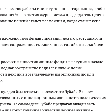
ать качество работы институтов инвестирования, чтобы
рования?» — ответил журналистам председатель Центра
рование пенсий станет возможным, когда станет ясно,
 вложения для финансирования новых, растущих или
сняет сопряженность таких инвестиций с высокой или
 россиян в инвестиционные фонды выступил в начале
 в медиапространстве поднялся шум. Многие
ести пенсии в возглавляемую им организацию или
х.
ынужден был отвечать после этого Чубайс. В своем
ах, связанных с инновационным или нанотехнологическим
риска. На самом деле Чубайс предлагал вкладывать
 в «низкорискованные инвестиционные активы».