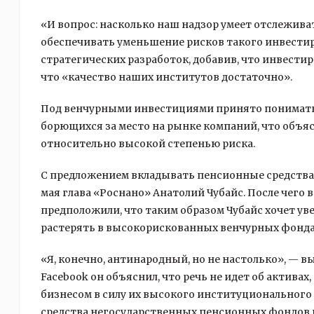
«И вопрос: насколько наш надзор умеет отслежив
обеспечивать уменьшение рисков такого инвести
стратегических разработок, добавив, что инвести
что «качество наших институтов достаточно».
Под венчурными инвестициями принято понимать
борющихся за место на рынке компаний, что объя
относительно высокой степенью риска.
С предложением вкладывать пенсионные средства
мая глава «Роснано» Анатолий Чубайс. После чего
предположили, что таким образом Чубайс хочет ув
растерять в высокорискованных венчурных фонда
«Я, конечно, антинародный, но не настолько», — в
Facebook он объяснил, что речь не идет об актив
бизнесом в силу их высокого институционального 
средства негосударственных пенсионных фондов