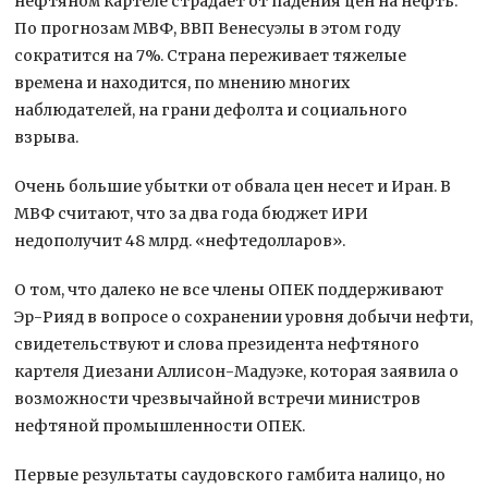
нефтяном картеле страдает от падения цен на нефть.
По прогнозам МВФ, ВВП Венесуэлы в этом году
сократится на 7%. Страна переживает тяжелые
времена и находится, по мнению многих
наблюдателей, на грани дефолта и социального
взрыва.
Очень большие убытки от обвала цен несет и Иран. В
МВФ считают, что за два года бюджет ИРИ
недополучит 48 млрд. «нефтедолларов».
О том, что далеко не все члены ОПЕК поддерживают
Эр-Рияд в вопросе о сохранении уровня добычи нефти,
свидетельствуют и слова президента нефтяного
картеля Диезани Аллисон-Мадуэке, которая заявила о
возможности чрезвычайной встречи министров
нефтяной промышленности ОПЕК.
Первые результаты саудовского гамбита налицо, но