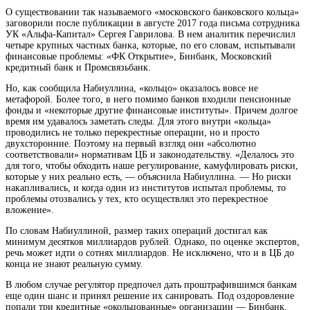
О существовании так называемого «московского банковского кольца»
заговорили после публикации в августе 2017 года письма сотрудника
УК «Альфа-Капитал» Сергея Гаврилова. В нем аналитик перечислил
четыре крупных частных банка, которые, по его словам, испытывали
финансовые проблемы: «ФК Открытие», Бинбанк, Московский
кредитный банк и Промсвязьбанк.
Но, как сообщила Набиуллина, «кольцо» оказалось вовсе не
метафорой. Более того, в него помимо банков входили пенсионные
фонды и «некоторые другие финансовые институты». Причем долгое
время им удавалось заметать следы. Для этого внутри «кольца»
проводились не только перекрестные операции, но и просто
двухсторонние. Поэтому на первый взгляд они «абсолютно
соответствовали» нормативам ЦБ и законодательству. «Делалось это
для того, чтобы обходить наше регулирование, камуфлировать риски,
которые у них реально есть, — объяснила Набиуллина. — Но риски
накапливались, и когда один из институтов испытал проблемы, то
проблемы отозвались у тех, кто осуществлял это перекрестное
вложение».
По словам Набиуллиной, размер таких операций достигал как
минимум десятков миллиардов рублей. Однако, по оценке экспертов,
речь может идти о сотнях миллиардов. Не исключено, что и в ЦБ до
конца не знают реальную сумму.
В любом случае регулятор предпочел дать проштрафившимся банкам
еще один шанс и принял решение их санировать. Под оздоровление
попали три кредитные «окольцованные» организации — Бинбанк,