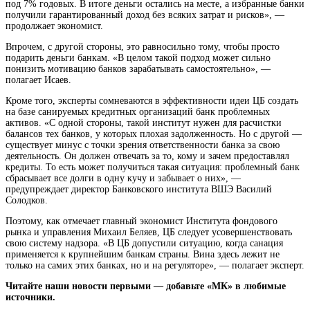
под 7% годовых. В итоге деньги остались на месте, а избранные банки
получили гарантированный доход без всяких затрат и рисков», —
продолжает экономист.
Впрочем, с другой стороны, это равносильно тому, чтобы просто
подарить деньги банкам. «В целом такой подход может сильно
понизить мотивацию банков зарабатывать самостоятельно», —
полагает Исаев.
Кроме того, эксперты сомневаются в эффективности идеи ЦБ создать
на базе санируемых кредитных организаций банк проблемных
активов. «С одной стороны, такой институт нужен для расчистки
балансов тех банков, у которых плохая задолженность. Но с другой —
существует минус с точки зрения ответственности банка за свою
деятельность. Он должен отвечать за то, кому и зачем предоставлял
кредиты. То есть может получиться такая ситуация: проблемный банк
сбрасывает все долги в одну кучу и забывает о них», —
предупреждает директор Банковского института ВШЭ Василий
Солодков.
Поэтому, как отмечает главный экономист Института фондового
рынка и управления Михаил Беляев, ЦБ следует усовершенствовать
свою систему надзора. «В ЦБ допустили ситуацию, когда санация
применяется к крупнейшим банкам страны. Вина здесь лежит не
только на самих этих банках, но и на регуляторе», — полагает эксперт.
Читайте наши новости первыми — добавьте «МК» в любимые
источники.