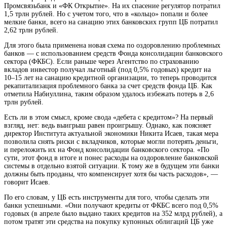
Промсвязьбанк и «ФК Открытие». На их спасение регулятор потратил
1,5 трлн рублей. Но с учетом того, что в «кольцо» попали и более
мелкие банки, всего на санацию этих банковских групп ЦБ потратил
2,62 трлн рублей.
Для этого была применена новая схема по оздоровлению проблемных
банков — с использованием средств Фонда консолидации банковского
сектора (ФКБС). Если раньше через Агентство по страхованию
вкладов инвестор получал льготный (под 0,5% годовых) кредит на
10–15 лет на санацию кредитной организации, то теперь проводится
рекапитализация проблемного банка за счет средств фонда ЦБ. Как
отметила Набиуллина, таким образом удалось избежать потерь в 2,6
трлн рублей.
Есть ли в этом смысл, кроме свода «дебета с кредитом»? На первый
взгляд, нет: ведь выигрыш равен проигрышу. Однако, как поясняет
директор Института актуальной экономики Никита Исаев, такая мера
позволила снять риски с вкладчиков, которые могли потерять деньги,
и переложить их на Фонд консолидации банковского сектора. «По
сути, этот фонд в итоге и понес расходы на оздоровление банковской
системы в отдельно взятой ситуации. К тому же в будущем эти банки
должны быть проданы, что компенсирует хотя бы часть расходов», —
говорит Исаев.
По его словам, у ЦБ есть инструменты для того, чтобы сделать эти
банки успешными. «Они получают кредиты от ФКБС всего под 0,5%
годовых (в апреле было выдано таких кредитов на 352 млрд рублей), а
потом тратят эти средства на покупку купонных облигаций ЦБ уже