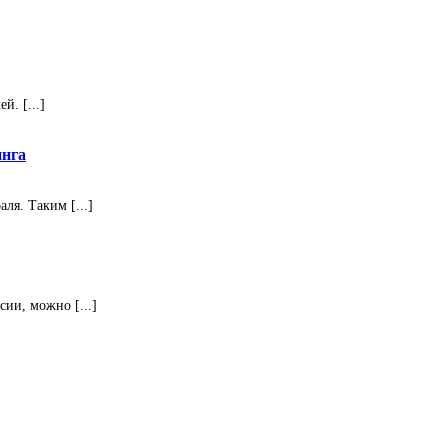
. [...]
инга
ля. Таким [...]
ии, можно [...]