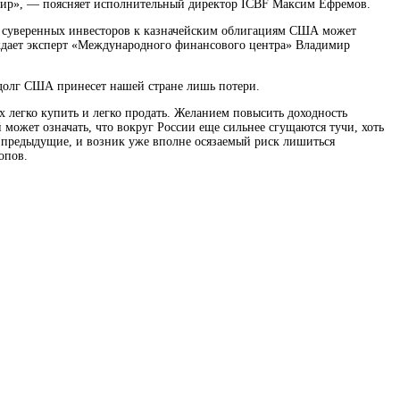
й мир», — поясняет исполнительный директор ICBF Максим Ефремов.
х суверенных инвесторов к казначейским облигациям США может
ждает эксперт «Международного финансового центра» Владимир
сдолг США принесет нашей стране лишь потери.
легко купить и легко продать. Желанием повысить доходность
может означать, что вокруг России еще сильнее сгущаются тучи, хоть
се предыдущие, и возник уже вполне осязаемый риск лишиться
опов.