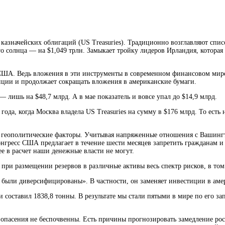
значейских облигаций (US Treasuries). Традиционно возглавляют спис
о солнца — на $1,049 трлн. Замыкает тройку лидеров Ирландия, которая
 США. Ведь вложения в эти инструменты в современном финансовом мире
енции и продолжает сокращать вложения в американские бумаги.
— лишь на $48,7 млрд. А в мае показатель и вовсе упал до $14,9 млрд.
ода, когда Москва владела US Treasuries на сумму в $176 млрд. То ест
т геополитические факторы. Учитывая напряженные отношения с Вашинг
нгресс США предлагает в течение шести месяцев запретить гражданам 
 ее в расчет наши денежные власти не могут.
 при размещении резервов в различные активы весь спектр рисков, в том
были диверсифицированы». В частности, он заменяет инвестиции в амер
и составил 1838,8 тонны. В результате мы стали пятыми в мире по его з
 опасения не беспочвенны. Есть причины прогнозировать замедление р