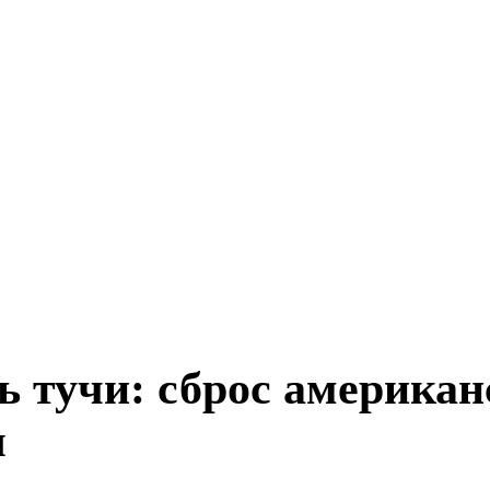
ь тучи: сброс америка
ы