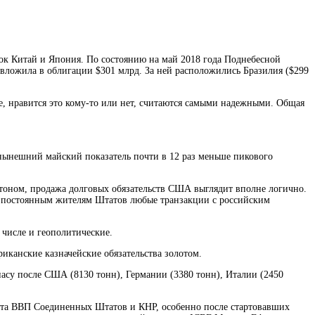
ок Китай и Япония. По состоянию на май 2018 года Поднебесной
 вложила в облигации $301 млрд. За ней расположились Бразилия ($299
, нравится это кому-то или нет, считаются самыми надежными. Общая
ь нынешний майский показатель почти в 12 раз меньше пикового
тоном, продажа долговых обязательств США выглядит вполне логично.
и постоянным жителям Штатов любые транзакции с российским
 числе и геополитические.
иканские казначейские обязательства золотом.
апасу после США (8130 тонн), Германии (3380 тонн), Италии (2450
оста ВВП Соединенных Штатов и КНР, особенно после стартовавших