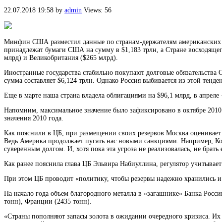
22.07.2018 19:58
by
admin
Views: 56
Минфин США разместил данные по странам-держателям американских ка
принадлежат бумаги США на сумму в $1,183 трлн, а Стране восходящег
млрд) и Великобритания ($265 млрд).
Иностранные государства стабильно покупают долговые обязательства
сумма составляет $6,124 трлн. Однако Россия выбивается из этой тенд
Еще в марте наша страна владела облигациями на $96,1 млрд, в апреле 
Напомним, максимальное значение было зафиксировано в октябре 2010 г
значения 2010 года.
Как пояснили в ЦБ, при размещении своих резервов Москва оценивае
Ведь Америка продолжает пугать нас новыми санкциями. Например, Ко
суверенным долгом. И, хотя пока эта угроза не реализовалась, не брать
Как ранее пояснила глава ЦБ Эльвира Набиуллина, регулятор учитывает
При этом ЦБ проводит «политику, чтобы резервы надежно хранились и 
На начало года объем благородного металла в «загашнике» Банка Росси
тонн), Франции (2435 тонн).
«Страны пополняют запасы золота в ожидании очередного кризиса. Их