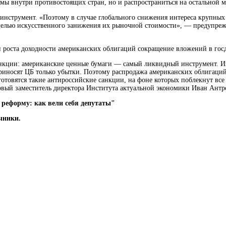
лемы внутри противостоящих стран, но и распространиться на остально
 инструмент. «Поэтому в случае глобального снижения интереса крупны
целью искусственного занижения их рыночной стоимости», — предупре
 и роста доходности американских облигаций сокращение вложений в го
кции: американские ценные бумаги — самый ликвидный инструмент. Их 
риносят ЦБ только убытки. Поэтому распродажа американских облигаций 
 готовятся такие антироссийские санкции, на фоне которых поблекнут в
вый заместитель директора Института актуальной экономики Иван Антр
 реформу: как вели себя депутаты"
чники.