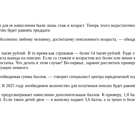
м для ее начисления были лишь стаж и возраст. Теперь этого недостаточ
ство будет
равнять тридцати.
 абсолютно любому человеку, достигшему пенсионного возраста, — обна
 тысяч рублей. В то время как страховая — более 14 тысяч рублей. Ради 
а выхода на пенсию. Если со стажем и возрастом все более или менее я
достатка. Что делать в этом случае? Во-первых, заранее рассчитать при
туации немного.
необходимая сумма баллов, — говорит специалист центра юридической по
 К 2025 году необходимое количество для получения пенсии будет равнят
 предусматривает начисление дополнительных баллов. К примеру, 1,8 ба
. Если таких детей двое — в копилку падают 3,6 балла, а за троих и бол