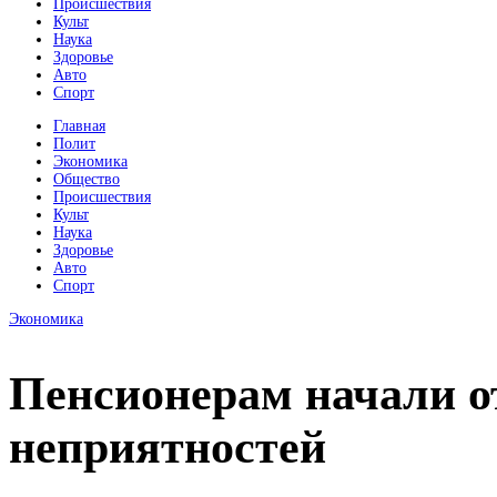
Происшествия
Культ
Наука
Здоровье
Авто
Спорт
Главная
Полит
Экономика
Общество
Происшествия
Культ
Наука
Здоровье
Авто
Спорт
Экономика
Пенсионерам начали о
неприятностей