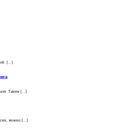
. [...]
инга
ля. Таким [...]
ии, можно [...]