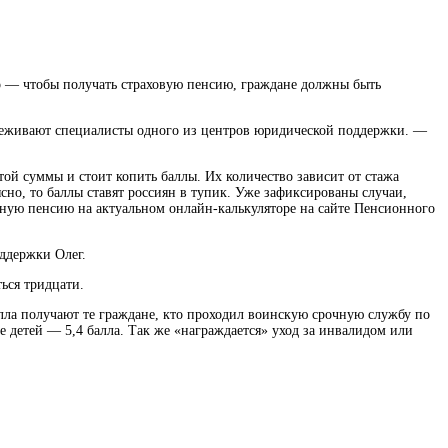
но — чтобы получать страховую пенсию, граждане должны быть
деживают специалисты одного из центров юридической поддержки. —
этой суммы и стоит копить баллы. Их количество зависит от стажа
сно, то баллы ставят россиян в тупик. Уже зафиксированы случаи,
мерную пенсию на актуальном онлайн-калькуляторе на сайте Пенсионного
ддержки Олег.
ься тридцати.
лла получают те граждане, кто проходил воинскую срочную службу по
ее детей — 5,4 балла. Так же «награждается» уход за инвалидом или