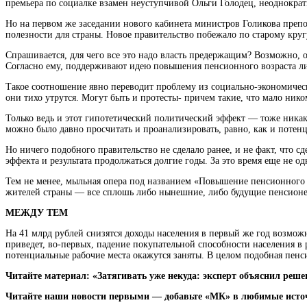
премьера по социалке взамен неуступчивой Ольги Голодец, неоднокра
Но на первом же заседании нового кабинета министров Голикова преподн
полезности для страны. Новое правительство побежало по старому кру
Спрашивается, для чего все это надо власть предержащим? Возможно, о
Согласно ему, поддерживают идею повышения пенсионного возраста л
Такое соотношение явно переводит проблему из социально-экономическ
они тихо утрутся. Могут быть и протесты- причем такие, что мало нико
Только ведь и этот гипотетический политический эффект — тоже никака
можно было давно просчитать и проанализировать, равно, как и поте
Но ничего подобного правительство не сделало ранее, и не факт, что с
эффекта и результата продолжаться долгие годы. За это время еще не о
Тем не менее, мыльная опера под названием «Повышение пенсионного 
жителей страны — все сплошь либо нынешние, либо будущие пенсионе
МЕЖДУ ТЕМ
На 41 млрд рублей снизятся доходы населения в первый же год возмо
приведет, во-первых, падение покупательной способности населения 
потенциальные рабочие места окажутся заняты. В целом подобная пен
Читайте материал: «Затягивать уже некуда: эксперт объяснил реш
Читайте наши новости первыми — добавьте «МК» в любимые исто