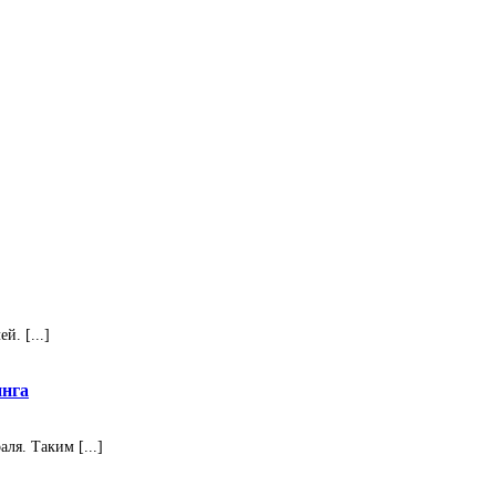
. [...]
инга
ля. Таким [...]