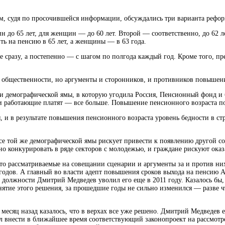
м, судя по просочившейся информации, обсуждались три варианта рефор
н до 65 лет, для женщин — до 60 лет. Второй — соответственно, до 62 
 на пенсию в 65 лет, а женщины — в 63 года.
 сразу, а постепенно — с шагом по полгода каждый год. Кроме того, п
 общественности, но аргументы и сторонников, и противников повышени
а и демографической ямы, в которую угодила Россия, Пенсионный фонд 
ти работающие платят — все больше. Повышение пенсионного возраста по
, и в результате повышения пенсионного возраста уровень бедности в стра
все той же демографической ямы рискует привести к появлению другой 
дно конкурировать в ряде секторов с молодежью, и граждане рискуют оказ
м, что рассматриваемые на совещании сценарии и аргументы за и против 
 годов. А главный во власти адепт повышения сроков выхода на пенсию Ал
 должности Дмитрий Медведев уволил его еще в 2011 году. Казалось бы, 
ятие этого решения, за прошедшие годы не сильно изменился — разве чт
 месяц назад казалось, что в верхах все уже решено. Дмитрий Медведев е
 внести в ближайшее время соответствующий законопроект на рассмотре