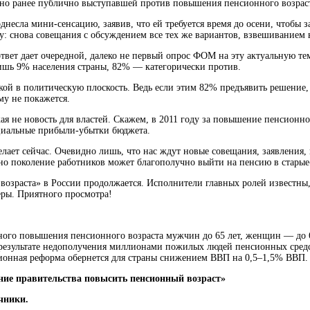
тно ранее публично выступавшей против повышения пенсионного возраста
есла мини-сенсацию, заявив, что ей требуется время до осени, чтобы за
гу: снова совещания с обсуждением все тех же вариантов, взвешиванием
твет дает очередной, далеко не первый опрос ФОМ на эту актуальную тем
ишь 9% населения страны, 82% — категорически против.
ой в политическую плоскость. Ведь если этим 82% предъявить решение,
му не покажется.
я не новость для властей. Скажем, в 2011 году за повышение пенсионно
нциальные прибыли-убытки бюджета.
делает сейчас. Очевидно лишь, что нас ждут новые совещания, заявления,
дно поколение работников может благополучно выйти на пенсию в старые-
возраста» в России продолжается. Исполнители главных ролей известны,
ры. Приятного просмотра!
жного повышения пенсионного возраста мужчин до 65 лет, женщин — до 
в результате недополучения миллионами пожилых людей пенсионных сред
сионная реформа обернется для страны снижением ВВП на 0,5–1,5% ВВП.
ение правительства повысить пенсионный возраст»
чники.