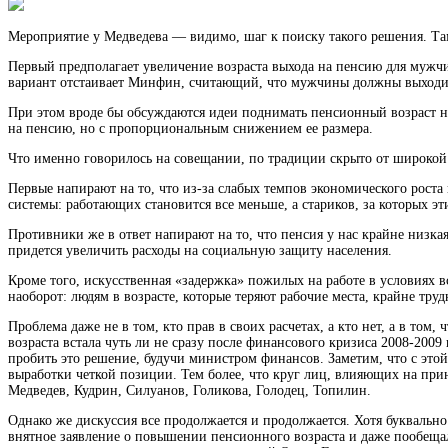
Мероприятие у Медведева — видимо, шаг к поиску такого решения. Та
Первый предполагает увеличение возраста выхода на пенсию для мужчи
вариант отстаивает Минфин, считающий, что мужчины должны выходить
При этом вроде бы обсуждаются идеи поднимать пенсионный возраст не
на пенсию, но с пропорциональным снижением ее размера.
Что именно говорилось на совещании, по традиции скрыто от широкой
Первые напирают на то, что из-за слабых темпов экономического рост
системы: работающих становится все меньше, а стариков, за которых э
Противники же в ответ напирают на то, что пенсия у нас крайне низкая
придется увеличить расходы на социальную защиту населения.
Кроме того, искусственная «задержка» пожилых на работе в условиях 
наоборот: людям в возрасте, которые теряют рабочие места, крайне тру
Проблема даже не в том, кто прав в своих расчетах, а кто нет, а в то
возраста встала чуть ли не сразу после финансового кризиса 2008-2009
пробить это решение, будучи министром финансов. Заметим, что с этой
выработки четкой позиции. Тем более, что круг лиц, влияющих на прин
Медведев, Кудрин, Силуанов, Голикова, Голодец, Топилин.
Однако же дискуссия все продолжается и продолжается. Хотя буквально
внятное заявление о повышении пенсионного возраста и даже пообещал