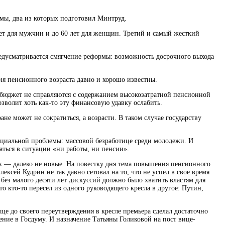
мы, два из которых подготовил Минтруд.
лет для мужчин и до 60 лет для женщин. Третий и самый жесткий
редусматривается смягчение реформы: возможность досрочного выхода
я пенсионного возраста давно и хорошо известны.
и бюджет не справляются с содержанием высокозатратной пенсионной
зволит хоть как-то эту финансовую удавку ослабить.
не может не сократиться, а возрасти. В таком случае государству
социальной проблемы: массовой безработице среди молодежи. И
аться в ситуации «ни работы, ни пенсии».
них — далеко не новые. На повестку дня тема повышения пенсионного
ексей Кудрин не так давно сетовал на то, что не успел в свое время
без малого десяти лет дискуссий должно было хватить властям для
о кто-то пересел из одного руководящего кресла в другое: Путин,
ще до своего переутверждения в кресле премьера сделал достаточно
ние в Госдуму. И назначение Татьяны Голиковой на пост вице-