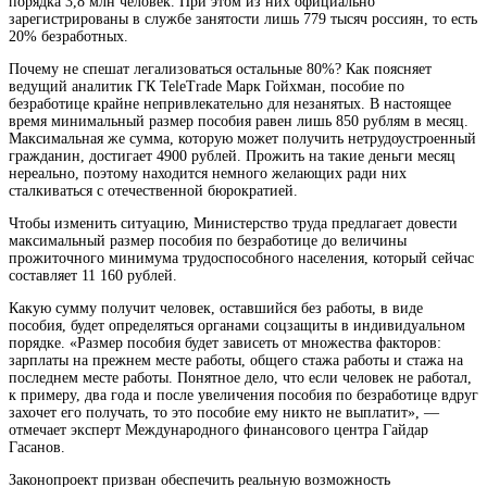
порядка 3,8 млн человек. При этом из них официально
зарегистрированы в службе занятости лишь 779 тысяч россиян, то есть
20% безработных.
Почему не спешат легализоваться остальные 80%? Как поясняет
ведущий аналитик ГК TeleTrade Марк Гойхман, пособие по
безработице крайне непривлекательно для незанятых. В настоящее
время минимальный размер пособия равен лишь 850 рублям в месяц.
Максимальная же сумма, которую может получить нетрудоустроенный
гражданин, достигает 4900 рублей. Прожить на такие деньги месяц
нереально, поэтому находится немного желающих ради них
сталкиваться с отечественной бюрократией.
Чтобы изменить ситуацию, Министерство труда предлагает довести
максимальный размер пособия по безработице до величины
прожиточного минимума трудоспособного населения, который сейчас
составляет 11 160 рублей.
Какую сумму получит человек, оставшийся без работы, в виде
пособия, будет определяться органами соцзащиты в индивидуальном
порядке. «Размер пособия будет зависеть от множества факторов:
зарплаты на прежнем месте работы, общего стажа работы и стажа на
последнем месте работы. Понятное дело, что если человек не работал,
к примеру, два года и после увеличения пособия по безработице вдруг
захочет его получать, то это пособие ему никто не выплатит», —
отмечает эксперт Международного финансового центра Гайдар
Гасанов.
Законопроект призван обеспечить реальную возможность