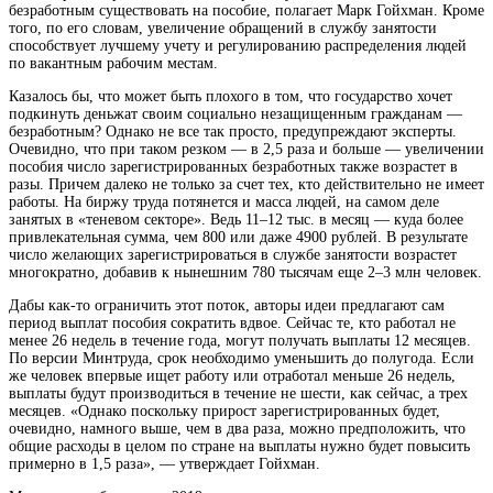
безработным существовать на пособие, полагает Марк Гойхман. Кроме
того, по его словам, увеличение обращений в службу занятости
способствует лучшему учету и регулированию распределения людей
по вакантным рабочим местам.
Казалось бы, что может быть плохого в том, что государство хочет
подкинуть деньжат своим социально незащищенным гражданам —
безработным? Однако не все так просто, предупреждают эксперты.
Очевидно, что при таком резком — в 2,5 раза и больше — увеличении
пособия число зарегистрированных безработных также возрастет в
разы. Причем далеко не только за счет тех, кто действительно не имеет
работы. На биржу труда потянется и масса людей, на самом деле
занятых в «теневом секторе». Ведь 11–12 тыс. в месяц — куда более
привлекательная сумма, чем 800 или даже 4900 рублей. В результате
число желающих зарегистрироваться в службе занятости возрастет
многократно, добавив к нынешним 780 тысячам еще 2–3 млн человек.
Дабы как-то ограничить этот поток, авторы идеи предлагают сам
период выплат пособия сократить вдвое. Сейчас те, кто работал не
менее 26 недель в течение года, могут получать выплаты 12 месяцев.
По версии Минтруда, срок необходимо уменьшить до полугода. Если
же человек впервые ищет работу или отработал меньше 26 недель,
выплаты будут производиться в течение не шести, как сейчас, а трех
месяцев. «Однако поскольку прирост зарегистрированных будет,
очевидно, намного выше, чем в два раза, можно предположить, что
общие расходы в целом по стране на выплаты нужно будет повысить
примерно в 1,5 раза», — утверждает Гойхман.