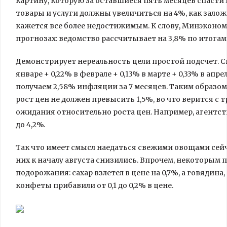
картину, которую за оставшиеся пять месяцев спасти 
товары и услуги должны увеличиться на 4%, как залож
кажется все более недостижимым. К слову, Минэконо
прогнозах: ведомство рассчитывает на 3,8% по итогам 
Демонстрирует нереальность цели простой подсчет. 
январе + 0,22% в феврале + 0,13% в марте + 0,33% в апрел
получаем 2,58% инфляции за 7 месяцев. Таким образом
рост цен не должен превысить 1,5%, во что верится с
ожидания относительно роста цен. Например, агентс
до 4,2%.
Так что имеет смысл наедаться свежими овощами сейч
них к началу августа снизились. Впрочем, некоторым 
подорожания: сахар взлетел в цене на 0,7%, а говядина, 
конфеты прибавили от 0,1 до 0,2% в цене.