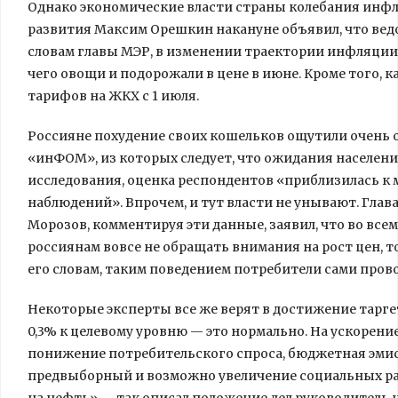
Однако экономические власти страны колебания инф
развития Максим Орешкин накануне объявил, что ведом
словам главы МЭР, в изменении траектории инфляции 
чего овощи и подорожали в цене в июне. Кроме того
тарифов на ЖКХ с 1 июля.
Россияне похудение своих кошельков ощутили очень о
«инФОМ», из которых следует, что ожидания населен
исследования, оценка респондентов «приблизилась к
наблюдений». Впрочем, и тут власти не унывают. Глав
Морозов, комментируя эти данные, заявил, что во все
россиянам вовсе не обращать внимания на рост цен, тог
его словам, таким поведением потребители сами про
Некоторые эксперты все же верят в достижение тарге
0,3% к целевому уровню — это нормально. На ускорен
понижение потребительского спроса, бюджетная эмисс
предвыборный и возможно увеличение социальных рас