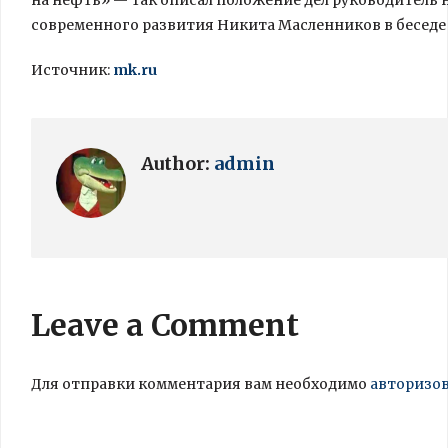
на нефть» — так описал положение дел руководитель
современного развития Никита Масленников в беседе 
Источник:
mk.ru
Author:
admin
Leave a Comment
Для отправки комментария вам необходимо
авторизо