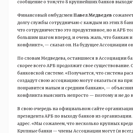
сообщение о том,что 8 крупнейших банков выходят
Финансовый омбудсмен
Павел Медведев
сожалеет,
долгу службы сотрудничаю с каждым из этих 8 бан
что сотрудничество это продуктивное, но и АРБ то
большим шагом вперед, и очень жаль, что банкам и
конфликт», — сказал он. На будущее Ассоциации о
По словам Медведева, оставшиеся в Ассоциации б
скорее всего АРБ продолжит свое существование. О
банковской системе. «Получается, что система рас
создадут свою ассоциацию могут оказаться на при
понравится малым и средним банкам», — объяснил 
конфликта выяснить непросто — поэтому и не до к
В свою очередь на официальном сайте организац
президента АРБ по выходу банков из организации. 
адрес. «Мы сожалеем, что несколько крупных кред
Крупные банки — члены Ассоциации могут (и всег