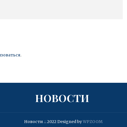
изоваться
.
НОВОСТИ
Новости .:. 2022
Designed by
WPZOOM