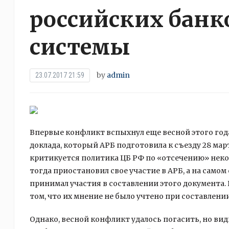
российских банк
системы
by
admin
23.07.2017 21:59
Впервые конфликт вспыхнул еще весной этого год
доклада, который АРБ подготовила к съезду 28 марта
критикуется политика ЦБ РФ по «отсечению» нек
тогда приостановил свое участие в АРБ, а на самом 
принимал участия в составлении этого документа.
том, что их мнение не было учтено при составлении
Однако, весной конфликт удалось погасить, но ви