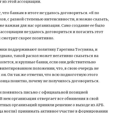
 из этой ассоциации.
 что банкам в итоге не удалось договориться. «Я по
ков, с разной степенью интенсивности, и можно сказать,
же важная для нас организация. Само создание ее было
 ассоциации не удалось договориться и погасить этот
н смотрит скорее позитивно.
анки поддерживают политику Гарегина Тосуняна, и
днако, такой раскол может негативно сказаться на
колется, и крупные банки, если они действительно
вилегированном положении, что, в свою очередь не
он. Он так же отметил, что всю подноготную этого
онца понятно, почему не получилось договориться.
ии появилось письмо с официальной позицией
В нем организация отвергает все обвинения в свой
итных организаций приняли решение о выходе из АРБ.
да могли) принимать активное участие в формировании