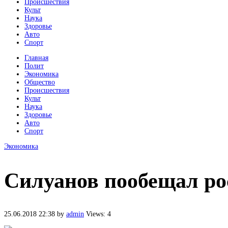
Происшествия
Культ
Наука
Здоровье
Авто
Спорт
Главная
Полит
Экономика
Общество
Происшествия
Культ
Наука
Здоровье
Авто
Спорт
Экономика
Силуанов пообещал ро
25.06.2018 22:38
by
admin
Views: 4