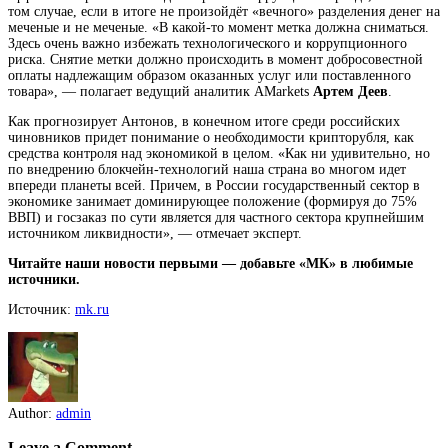
том случае, если в итоге не произойдёт «вечного» разделения денег на
меченые и не меченые. «В какой-то момент метка должна сниматься.
Здесь очень важно избежать технологического и коррупционного
риска. Снятие метки должно происходить в момент добросовестной
оплаты надлежащим образом оказанных услуг или поставленного
товара», — полагает ведущий аналитик AMarkets
Артем Деев
.
Как прогнозирует Антонов, в конечном итоге среди российских
чиновников придет понимание о необходимости крипторубля, как
средства контроля над экономикой в целом. «Как ни удивительно, но
по внедрению блокчейн-технологий наша страна во многом идет
впереди планеты всей. Причем, в России государственный сектор в
экономике занимает доминирующее положение (формируя до 75%
ВВП) и госзаказ по сути является для частного сектора крупнейшим
источником ликвидности», — отмечает эксперт.
Читайте наши новости первыми — добавьте «МК» в любимые
источники.
Источник:
mk.ru
Author:
admin
Leave a Comment