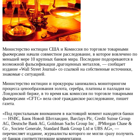
Министерство юстиции США и Комиссия по торговле товарными
фьючерсами начали совместное расследование, в которое вовлечено по
меньшей мере 10 крупных банков мира. Последние подозреваются в
возможной фальсификации драгоценных металлов, — сообщает
издание «Wall Street
Journal» со ссылкой на собственные источники,
знакомые с ситуацией.
Министерство юстиции и прокуроры занимались мониторингом
процесса ценообразования золота, серебра, платины и палладия на
Лондонской бирже, в то время как комиссия по торговле товарными
фьючерсами «CFTC» вела своё гражданское расследование, пишет
газета.
«Под пристальным вниманием в настоящий момент находятся банки
— HSBC, Банк Новой Шотландии, Barclays Plc, Credit Suisse Group
AG, Deutsche Bank AG, Goldman Sachs Group Inc , JPMorgan Chase &
Co , Societe Generale, Standard Bank Group Ltd и UBS AG», —
перечисляет издание, журналисты которого не могли сразу получить
от банков соответствующие комментарии.