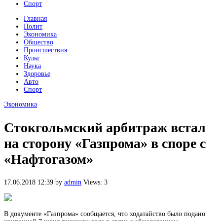
Спорт
Главная
Полит
Экономика
Общество
Происшествия
Культ
Наука
Здоровье
Авто
Спорт
Экономика
Стокгольмский арбитраж встал
на сторону «Газпрома» в споре с
«Нафтогазом»
17.06.2018 12:39
by
admin
Views: 3
В документе «Газпрома» сообщается, что ходатайство было подано