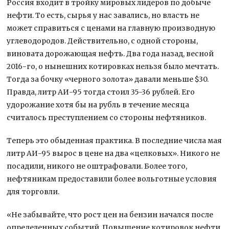
Россия входит в тройку мировых лидеров по добыче
нефти. То есть, сырья у нас завались, но власть не
может справиться с ценами на главную производную
углеводородов. Действительно, с одной стороны,
виновата дорожающая нефть. Два года назад, весной
2016-го, о нынешних котировках нельзя было мечтать.
Тогда за бочку «черного золота» давали меньше $30.
Правда, литр АИ-95 тогда стоил 35-36 рублей. Его
удорожание хотя бы на рубль в течение месяца
считалось преступлением со стороны нефтяников.
Теперь это обыденная практика. В последние числа мая
литр АИ-95 вырос в цене на два «целковых». Никого не
посадили, никого не оштрафовали. Более того,
нефтяникам предоставили более вольготные условия
для торговли.
«Не забывайте, что рост цен на бензин начался после
определенных событий. Повышение котировок нефти,