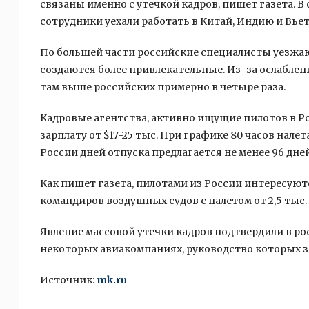
связаны именно с утечкой кадров, пишет газета. 
сотрудники уехали работать в Китай, Индию и Вье
По большей части российские специалисты уезжают 
создаются более привлекательные. Из-за ослабле
там выше российских примерно в четыре раза.
Кадровые агентства, активно ищущие пилотов в Р
зарплату от $17-25 тыс. При графике 80 часов налета
России дней отпуска предлагается не менее 96 дней
Как пишет газета, пилотами из России интересую
командиров воздушных судов с налетом от 2,5 тыс. 
Явление массовой утечки кадров подтвердили в ро
некоторых авиакомпаниях, руководство которых 
Источник:
mk.ru