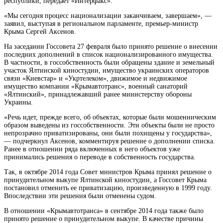
республики, передает «Интерфакс».
«Мы сегодня процесс национализации заканчиваем,
завершаем», —
заявил, выступая в региональном парламенте, премьер-министр
Крыма Сергей Аксенов.
На заседании Госсовета 27 февраля было принято решение о внесении
последних дополнений в список национализированного имущества.
В частности, в госсобственность были обращены здание и земельный
участок Ялтинской киностудии, имущество украинских операторов
связи «Киевстар» и «Укртелеком», движимое и недвижимое
имущество компании «Крымавтотранс», военный санаторий
«Ялтинский», принадлежавший ранее министерству обороны
Украины.
«Речь идет, прежде всего, об объектах, которые были мошенническим
образом выведены из госсобственности. Эти объекты были не просто
непрозрачно приватизированы, они были похищены у государства»,
— подчеркнул Аксенов, комментируя решение о дополнении списка.
Ранее в отношении ряда включенных в него объектов уже
принимались решения о переводе в собственность государства.
Так, в октябре 2014 года Совет министров Крыма принял решение о
принудительном выкупе Ялтинской киностудии, а Госсовет Крыма
постановил отменить ее приватизацию, произведенную в 1999 году.
Впоследствии эти решения были отменены судом.
В отношении «Крымавтотранса» в сентябре 2014 года также было
принято решение о принудительном выкупе. В качестве причины