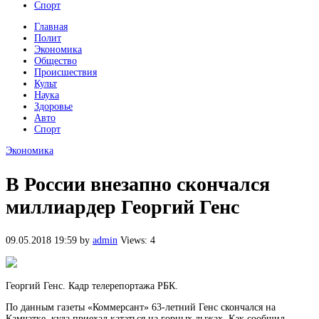
Спорт
Главная
Полит
Экономика
Общество
Происшествия
Культ
Наука
Здоровье
Авто
Спорт
Экономика
В России внезапно скончался
миллиардер Георгий Генс
09.05.2018 19:59
by
admin
Views: 4
Георгий Генс. Кадр телерепортажа РБК.
По данным газеты «Коммерсант» 63-летний Генс скончался на
Камчатке, куда приехал кататься на горных лыжах. Как сообщил