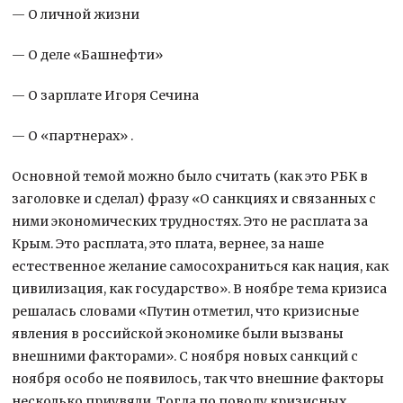
— О личной жизни
— О деле «Башнефти»
— О зарплате Игоря Сечина
— О «партнерах» .
Основной темой можно было считать (как это РБК в
заголовке и сделал) фразу «О санкциях и связанных с
ними экономических трудностях. Это не расплата за
Крым. Это расплата, это плата, вернее, за наше
естественное желание самосохраниться как нация, как
цивилизация, как государство». В ноябре тема кризиса
решалась словами «Путин отметил, что кризисные
явления в российской экономике были вызваны
внешними факторами». С ноября новых санкций с
ноября особо не появилось, так что внешние факторы
несколько приувяли. Тогда по поводу кризисных