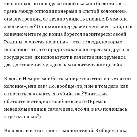
«колонны», по поводу которой сказано было так: «….
грань между оппозиционерами и «пятой колонной»,
она внутренняя, ее трудно увидеть внешне. В чем она
заключается? Оппозиционер, даже очень жесткий, он в
конечном итоге до конца борется за интересы своей
Родины. А «пятая колонна» – это те люди, которые
исполняют то, что продиктовано интересами другого
государства, их используют в качестве инструмента
для достижения чуждых нам политических целей».
Вряд ли Немцов мог быть конкретно отнесен к «пятой
колонне», или как? Но, вообще-то, и не в том дело: как
относиться к факту его убийства? Учитывая
обстоятельства, вот вообще все это (Кремль,
неведомые лица; в самом деле, что ли, в РФ появилась
«третья сила»?).
Но вряд ли и это станет главной темой. В общем, пока