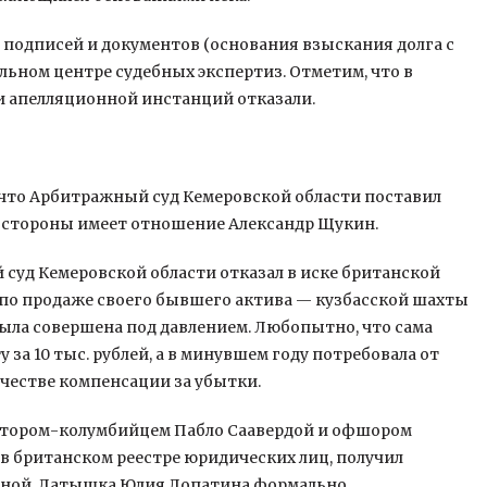
подписей и документов (основания взыскания долга с
ьном центре судебных экспертиз. Отметим, что в
и апелляционной инстанций отказали.
 что Арбитражный суд Кемеровской области поставил
ьей стороны имеет отношение Александр Щукин.
 суд Кемеровской области отказал в иске британской
лку по продаже своего бывшего актива — кузбасской шахты
ыла совершена под давлением. Любопытно, что сама
за 10 тыс. рублей, а в минувшем году потребовала от
честве компенсации за убытки.
ктором-колумбийцем Пабло Саавердой и офшором
м в британском реестре юридических лиц, получил
иной. Латышка Юлия Лопатина формально