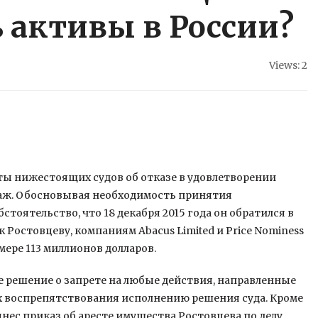
 активы в России?
Views: 2
ты нижестоящих судов об отказе в удовлетворении
раж. Обосновывая необходимость принятия
стоятельство, что 18 декабря 2015 года он обратился в
 Ростовцеву, компаниям Abacus Limited и Price Nominess
мере 113 миллионов долларов.
е решение о запрете на любые действия, направленные
х воспрепятствования исполнению решения суда. Кроме
ынес приказ об аресте имущества Ростовцева по делу,