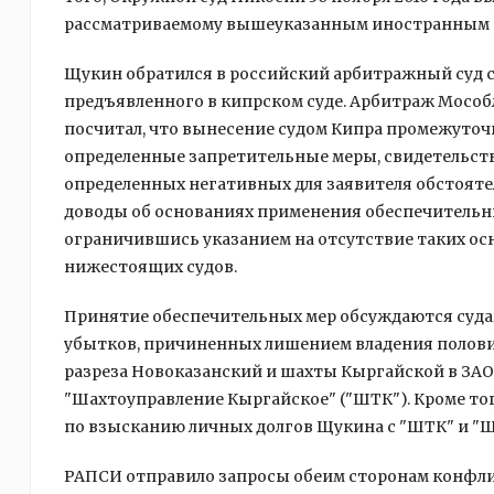
рассматриваемому вышеуказанным иностранным 
Щукин обратился в российский арбитражный суд с
предъявленного в кипрском суде. Арбитраж Мособ
посчитал, что вынесение судом Кипра промежуточ
определенные запретительные меры, свидетельств
определенных негативных для заявителя обстояте
доводы об основаниях применения обеспечительных
ограничившись указанием на отсутствие таких ос
нижестоящих судов.
Принятие обеспечительных мер обсуждаются суда
убытков, причиненных лишением владения полови
разреза Новоказанский и шахты Кыргайской в ЗА
"Шахтоуправление Кыргайское" ("ШТК"). Кроме тог
по взысканию личных долгов Щукина с "ШТК" и "
РАПСИ отправило запросы обеим сторонам конфлик