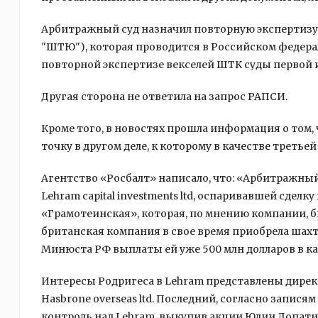
Арбитражный суд назначил повторную экспертизу 
"ШТЮ"), которая проводится в Российском федерал
повторной экспертизе векселей ШТК суды первой 
Другая сторона не ответила на запрос РАПСИ.
Кроме того, в новостях прошла информация о том,
точку в другом деле, к которому в качестве трет
Агентство «Росбалт» написало, что: «Арбитражный
Lehram capital investments ltd, оспаривавшей сде
«Грамотеинская», которая, по мнению компании, б
британская компания в свое время приобрела шахту 
Минюста РФ выплаты ей уже 500 млн долларов в ка
Интересы Родригеса в Lehram представлены дире
Hasbrone overseas ltd. Последний, согласно запися
контроль над Lehram, выкупив акции Юлии Лопат