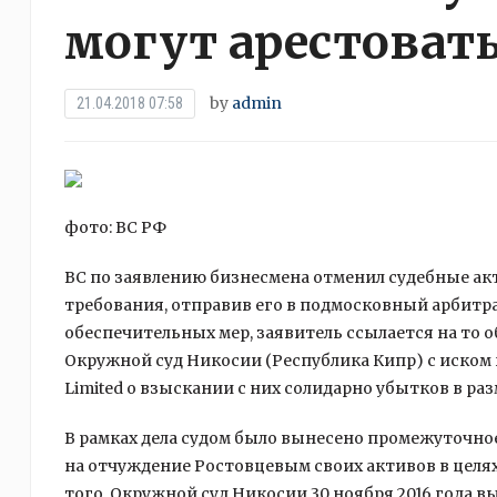
могут арестовать
by
admin
21.04.2018 07:58
фото: ВС РФ
ВС по заявлению бизнесмена отменил судебные ак
требования, отправив его в подмосковный арбит
обеспечительных мер, заявитель ссылается на то об
Окружной суд Никосии (Республика Кипр) с иском к
Limited о взыскании с них солидарно убытков в раз
В рамках дела судом было вынесено промежуточно
на отчуждение Ростовцевым своих активов в целя
того, Окружной суд Никосии 30 ноября 2016 года в