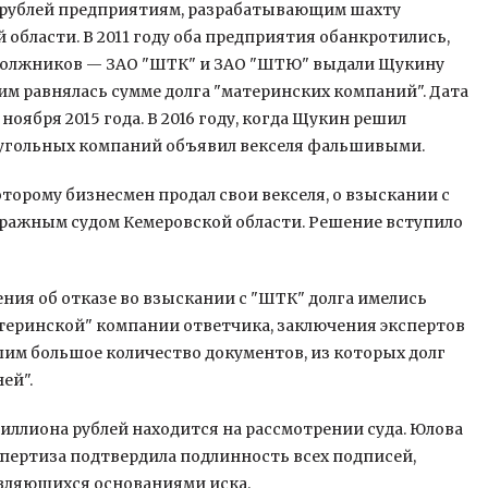
да рублей предприятиям, разрабатывающим шахту
области. В 2011 году оба предприятия обанкротились,
и должников — ЗАО "ШТК" и ЗАО "ШТЮ" выдали Щукину
им равнялась сумме долга "материнских компаний". Дата
ноября 2015 года. В 2016 году, когда Щукин решил
т угольных компаний объявил векселя фальшивыми.
торому бизнесмен продал свои векселя, о взыскании с
тражным судом Кемеровской области. Решение вступило
ения об отказе во взыскании с "ШТК" долга имелись
атеринской" компании ответчика, заключения экспертов
им большое количество документов, из которых долг
ей".
иллиона рублей находится на рассмотрении суда. Юлова
спертиза подтвердила подлинность всех подписей,
являющихся основаниями иска.