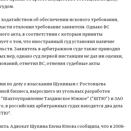
судом.
 ходатайством об обеспечении искового требования,
ласти отклонил требование заявителя. Однако ВС
ного акта, в соответствии с которым приняты
ует о том, что иностранный суд установил наличие
льств. Заявитель в арбитражном суде также приводил
 мер, однако суд первой инстанции не дал им оценки,
нований, отметил ВС, отменяя судебные акты
ми по делу о взыскании Щукиным с Ростовцева
ной бизнеса, выросшего из угольных разработок
О "Шахтоуправление Талдинское Южное" ("ШТЮ") и ЗАО
о, в российских арбитражных судах находятся два дела
ШТЮ".
та. Адвокат Щукина Елена Юлова сообщила, что в 2008-