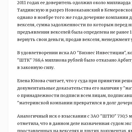
2011 годах ее доверитель одолжил около миллиар
Талдинскую и разрез Новоказанский в Кемеровской 
однако в ноябре того же года дочерние компани
векселя, сумма задолженности по которым перед н
предъявления векселей была определена не ранее 1 
вернуть свои деньги, продав векселя, менеджмен
В удовлетворении иска АО "Бизнес Инвестиции", ко
"ШТК" 788,4 миллиона рублей было отказано Арби
в законную силу.
Елена Юлова считает, что у суда при принятии реш
документальные доказательства его наличия у "м
о принадлежности подписи всем лицам, подписавш
"материнской компании превратился в долг дочерн
Аналогичный иск о взыскании с ЗАО "ШТЮ" 730,5 м
отметила, что в данном деле назначенная судом эк
проставленных на векселях и других документах, 