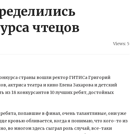
пределились
урса чтецов
Views: 5
конкурса страны вошли ректор ГИТИСа Григорий
в, актриса театра и кино Елена Захарова и детский
ть из 18 конкурсантов 10 лучших
ребят, достойных
ребята, попавшие в финал, очень талантливые, они уже
дце кровью обливается, когда я понимаю, что кого-то из
о, во многом здесь сыграл роль случай, все-таки