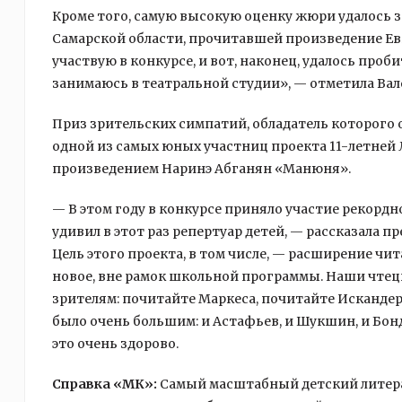
Кроме того, самую высокую оценку жюри удалось 
Самарской области, прочитавшей произведение Евг
участвую в конкурсе, и вот, наконец, удалось проби
занимаюсь в театральной студии», — отметила Вал
Приз зрительских симпатий, обладатель которого о
одной из самых юных участниц проекта 11-летней 
произведением Наринэ Абганян «Манюня».
— В этом году в конкурсе приняло участие рекордн
удивил в этот раз репертуар детей, — рассказала 
Цель этого проекта, в том числе, — расширение чи
новое, вне рамок школьной программы. Наши чтец
зрителям: почитайте Маркеса, почитайте Искандера
было очень большим: и Астафьев, и Шукшин, и Бон
это очень здорово.
Справка «МК»:
Самый масштабный детский литера