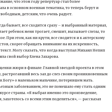
мание, что этом году репертуар стал более
ла в основном военная тематика, то теперь берут и
свободным, детским, что очень радует.
да бывает, все сходится сразу – и выбранный материал,
итает ребенок меня трогает, смешит, вызывает слезы, то
ое. При этом, как ни крути, все сводится и к актерскому
стов, скорее обращать внимание на их искренность,
текст. Могу сказать, что когда выступал Михаил Непип
нила свой выбор Елена Захарова.
енки жюри в финале. Главной звездой проекта в этом
я, растрогавший весь зал до слез своим проникновенным
 Богу» о маленьком мальчике, потерявшем мать.
рьезным заболеванием, это не помешало ему стать одним
урсе страны. «Я выбрал именно это произведение,
, захотелось со всеми этим поделиться», — рассказал