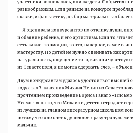
участники волновались, они же дети. Я обратил вни
разнообразным. Если раньше на конкурсе преоблада
сказки, и фантастику, выбор материала стал более 
— Я оценивала конкурсантов по отклику души, иног
и обаяние ребенка, и его артистизм. Если то, что ч
есть какие-то эмоции, то это, наверное, самое главн
мастерству. Но детей не нужно оценивать как арти
натуральность, ощущение того, как они чувствуют 
из Севастополя, я не могла сдержать слез, – объяс
Двум конкурсантам удалось удостоиться высшей оц
году стал 7-классник Михаил Непип из Севастопол
прочтением произведение Бориса Ганаго «Письмо к
Несмотря на то, что Михаил с детства страдает се
из лучших на главном литературном школьном конк
потому что оно очень душевное, сразу тронуло меня
мальчик.