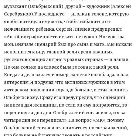
музыкант (Ольбрыхский), другой – художник (Алексей
Серебряков). У последнего — иголка в голове, которую
якобы воткнула ему мать, чтобы избавится от
нежеланного ребенка. Сергей Ливнев предупредил:
«Автобиографичности искать не нужно. Но чувства
мои. Вначале сценарий был про сына и мать. Мы искали
исполнительницу главной роли среди крупных
русскоговорящих актрис в разных странах — и нашли.
Но она только на словах была готова к такой роли.
Когда за дело взялся гример, женское возобладало над
актерским. Я подумал, что активных мужиков в этом
актерском поколении гораздо больше, и стал звонить
Ольбрыхскому. Сразу его предупредил, что сценарий
написан для женщины, но если он ему понравится, то
перепишу за два дня. Ольбрыхский согласился, и я за
четыре дня все переписал». На вопрос «МК», почему
Ольбрыхский согласился сниматься после заявлений,
что больше не будет участвовать в российских