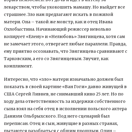
лекарством, чтобы укокошить мамашу. Но выйдет все
страшнее. Зло нам предлагают искать в пожилой
матери. Она – такой же монстр, как и отец Ивана
Охлобыстина. Начинающий режиссер невольно
копирует «Елену» и «Нелюбовь» Звягинцева, хотя сам
не замечает этого, отвергает любые параллели. Правда,
ему приятно осознавать, что Звягинцева сравнивают с
Тарковским, а его со Звягинцевым. Звучит, как
комплимент.
Интересно, что «зло» матери изначально должен был
показать в своей картине «Ван Гоги» давно живущей в
США Сергей Ливнев, не снимавший кино 25 лет. Но по
ходу дела ответственность за издержки собственного
сына взял на себя отец в исполнении польского актера
Даниэля Ольбрыхского. Под него сценарий был
переписан. Отец и сын, живущие в разных странах,
пытаются разобраться с общим прошлым. Один –