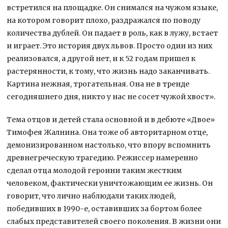
встретился на площадке. Он снимался на чужом языке,
на котором говорит плохо, раздражался по поводу
количества дублей. Он падает в роль, как в лужу, встает
и играет. Это история двух львов. Просто один из них
реализовался, а другой нет, и к 52 годам пришел к
растерянности, к тому, что жизнь надо заканчивать.
Картина нежная, трогательная. Она не в тренде
сегодняшнего дня, никто у нас не сосет чужой хвост».
Тема отцов и детей стала основной и в дебюте «Двое»
Тимофея Жалнина. Она тоже об авторитарном отце,
демонизированном настолько, что впору вспомнить
древнегреческую трагедию. Режиссер намеренно
сделал отца молодой героини таким жестким
человеком, фактически уничтожающим ее жизнь. Он
говорит, что лично наблюдали таких людей,
победивших в 1990-е, оставивших за бортом более
слабых представителей своего поколения. В жизни они