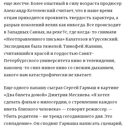
еще жестче. Более опытный в силу возраста продюсер
Александр Котелевский считает, что в наше время
отцам приходится проявлять твердость характера, а
разрыв поколений велик как никогда. Все происходит
в Западных Саянах, на реке Ус, где когда-то снимали
«Неотправленного письма» Калатозов и Урусевский.
Экспедиция была тяжелой. Тимофей Жалнин,
считавшийся красой и гордостью Санкт-
Петербургского университета кино и телевидения,
наконец-то снял живое кино со свежим дыханием,
какого нам катастрофически не хватает.
Еще одного папашу сыграл Сергей Гармаш в картине
«Два билета домой» Дмитрия Месхиева. «Я хотел
сделать фильм о милосердии, о стремлении каждого
иметь близкого человека» — говорит режиссер. —
Убить родителя – не тренд сегодняшнего дня. Это
совпадение». Он сподвиг Гармаша написать сценарий,