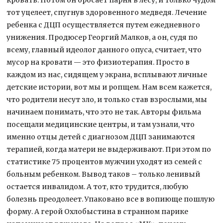
тот уцелеет, спугнув здоровенного медведя. Лечение
ребенка с ДЦП осуществляется путем ежедневного
унижения. Продюсер Георгий Малков, а он, судя по
всему, главный идеолог данного опуса, считает, что
мусор на кровати — это физиотерапия. Просто в
каждом из нас, сидящем у экрана, всплывают личные
детские истории, вот мы и ропщем. Нам всем кажется,
что родители несут зло, и только став взрослыми, мы
начинаем понимать, что это не так. Авторы фильма
посещали медицинские центры, и там узнали, что
именно отцы детей с диагнозом ДЦП занимаются
терапией, когда матери не выдерживают. При этом по
статистике 75 процентов мужчин уходят из семей с
больным ребенком. Вывод таков – только ленивый
остается инвалидом. А тот, кто трудится, любую
болезнь преодолеет. Упаковано все в вопиюще пошлую
форму. А герой Охлобыстина в странном парике