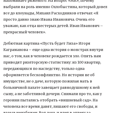
напоминает ряженого. На вопрос «МК», почему
выбрали на роль именно Охлобыстина, который довел
все до клоунады, Михаил Расходников отвечал: «Я
просто давно знаю Ивана Ивановича. Очень его
уважаю, как отца шестерых детей. Иван Иванович –
прекрасный человек».
Дебютная картина «Пусть будет Лиза» Игоря
Каграманова – еще одна история о монстрах внутри
нас, о том, как в человеке рождается зло. Опять нам
приводят риэлторскую статистику: из 100 квартир,
передающихся по наследству, только одна
оформляется бесконфликтно. Но история не об
имуществе, не о даче, которую пожилая мать в
больничной палате завещает равнодушному к ней
сыну, а не заботливой дочери. Снимали про то, как у
героини пытались отобрать «вишневый сад». На
человека все время давят, лишают его свободы, и
взрыв неизбежен. Вот дочь и идет в аптеку за