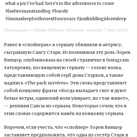
what a joy i’ve had. here’s to the adventures to come
#lastwomanstanding #barely
#immasleepforthenextfouryears #justkiddingidontsleep
Публикация от Maisie Williams (@maisie_williams) 7 Июл 2018 в 4:53 PDT
Ранее в «спойлерах» к сериалу обвиняли и актрису,
сыгравшую Сансу Старк. Исполнившая эту роль Лорен
Винцер, опубликовала на своей страничке в Instagram
татуировку, посвященную сериалу — голову волка,
представляющую собой герб дома Старков, а также
надпись «The pack survives». Эти слова представляют
собой концовку фразы «Когда выпадает снег и дуют
белые ветры, одинокий волк умирает, но стая живет»,
— реплики Сансы из сериала. Некоторые сочли, что в
этих словах содержится намёк на концовку сериала.
Впрочем, если учесть, что «спойлер» Лорен Винцер
заставляет предположить, что одна из сестёр Старк в