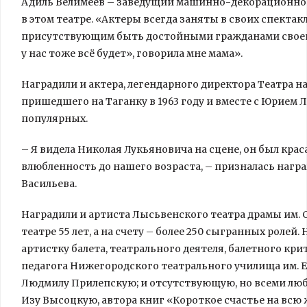
Адиль Велимеев – заведущий машинно-декорационной
в этом театре. «Актеры всегда заняты в своих спектакля
присутствующим быть достойными гражданами своей ст
у нас тоже всё будет», говорила мне мама».
Наградили и актера, легендарного директора Театра н
пришедшего на Таганку в 1963 году и вместе с Юрие
популярных.
– Я видела Николая Лукьяновича на сцене, он был краса
влюбленность до нашего возраста, – призналась нагр
Васильева.
Наградили и артиста Лысьвенского театра драмы им. 
театре 55 лет, а на счету – более 250 сыгранных ролей
артистку балета, театрального деятеля, балетного кри
педагога Нижегородского театрального училища им. Е
Людмилу Прилепскую; и отсутствующую, но всеми лю
Изу Высоцкую, автора книг «Короткое счастье на всю