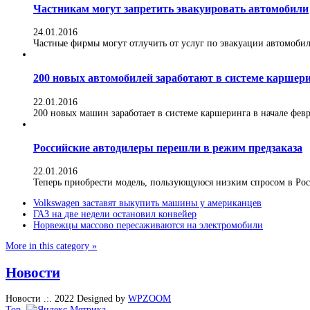
Частникам могут запретить эвакуировать автомобили
24.01.2016
Частные фирмы могут отлучить от услуг по эвакуации автомобилей
200 новых автомобилей заработают в системе каршер
22.01.2016
200 новых машин заработает в системе каршеринга в начале февра
Российские автодилеры перешли в режим предзаказа
22.01.2016
Теперь приобрести модель, пользующуюся низким спросом в Росс
Volkswagen заставят выкупить машины у американцев
ГАЗ на две недели остановил конвейер
Норвежцы массово пересаживаются на электромобили
More in this category »
Новости
Новости .:. 2022
Designed by
WPZOOM
Top