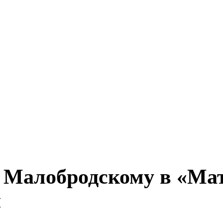
: Малобродскому в «Ма
и