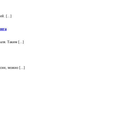
. [...]
инга
ля. Таким [...]
ии, можно [...]