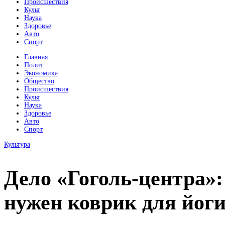
Происшествия
Культ
Наука
Здоровье
Авто
Спорт
Главная
Полит
Экономика
Общество
Происшествия
Культ
Наука
Здоровье
Авто
Спорт
Культура
Дело «Гоголь-центра»
нужен коврик для йог