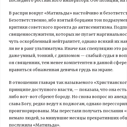
последнего российского императора. Обе позиции, на 
В распри вокруг «Матильды» настойчиво и безответс
Безответственно, ибо взятый борцами тон подразум
критики советского проекта до антисемитизма. Подпи
священнослужители, которых не пугает маргинально
чуть оскорбленный нейтралитет, однако всякий их на
ли не в ранг ультиматума. Иначе как спекуляцию это 
даже умный, тонкий, с дипломом — слабый судья в вопр
он священник, тем менее компетентен в данной сфер
нравиться обнаженная девичья грудь на экране.
В отношении главаря так называемого «Христианского
принципе доступного власти, — показала, что она есть
либо вот-вот сбреют бороду. Но снова вопрос из анекд
слава Богу, редко ведут к поджогам, однако перессорил
проигнорированы. Мы перестали получать послания «н
немало людей, за минувшие месяцы прекративших обща
послужила «Матильда».