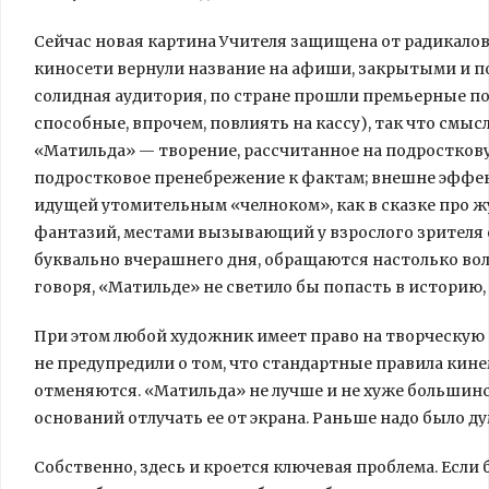
Сейчас новая картина Учителя защищена от радикало
киносети вернули название на афиши, закрытыми и 
солидная аудитория, по стране прошли премьерные по
способные, впрочем, повлиять на кассу), так что смыс
«Матильда» — творение, рассчитанное на подростков
подростковое пренебрежение к фактам; внешне эффектн
идущей утомительным «челноком», как в сказке про ж
фантазий, местами вызывающий у взрослого зрителя о
буквально вчерашнего дня, обращаются настолько воль
говоря, «Матильде» не светило бы попасть в историю, 
При этом любой художник имеет право на творческую не
не предупредили о том, что стандартные правила кин
отменяются. «Матильда» не лучше и не хуже большинс
оснований отлучать ее от экрана. Раньше надо было ду
Собственно, здесь и кроется ключевая проблема. Есл