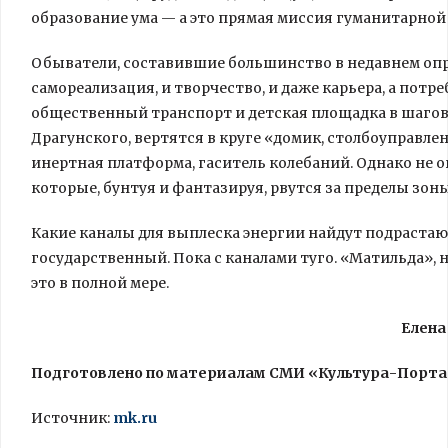
образование ума — а это прямая миссия гуманитарной
Обыватели, составившие большинство в недавнем опр
самореализация, и творчество, и даже карьера, а пот
общественный транспорт и детская площадка в шагов
Драгунского, вертятся в круге «домик, столбоуправле
инертная платформа, гаситель колебаний. Однако не он
которые, бунтуя и фантазируя, рвутся за пределы зон
Какие каналы для выплеска энергии найдут подраста
государственный. Пока с каналами туго. «Матильда», н
это в полной мере.
Елена
Подготовлено по материалам СМИ «Культура-Порта
Источник:
mk.ru