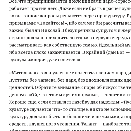
Все, что предпринимается поклонниками царя-страст
работает против него. Даже если не брать в расчет ху
когда тонкие вопросы решаются через прокуратуру. Р
призывами: «Покайтесь!», ибо сам мог бы рассчитывать
важно, был ли Николай II безупречным супругом и же
страны должен приходиться отцом в первую очередь с
рассматривать как собственную семью. Идеальный муж 
ибо всегда плохо заканчивается. В крайний (дай Бог —
рухнула империя, уже советская.
«Матильда» столкнулась не с волеизъявлением народа
Пустоты без Чапаева, без царя, без вдохновляющих 
ценностей. Обратите внимание: споры об искусстве т
деньгах. «Ой, что-то мы зря их кормим», — чешет в за
Хорошо еще, если оставляет лазейку для надежды: «Пус
культуре случается что-то стоящее, никто не вспомина
культуру должны быть не большими и не малыми, а о
средств, а душевного утешения. Талант — наиболее 