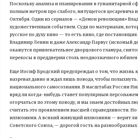
Поскольку анализа и планирования в гуманитарной сф
полным метром про слабого, мятущегося цесаревича и
Октября. Один из сериалов — «Демон революции» Вл
художественным событием. Судя по материалам, котор
русское по духу кино — то есть кино, где постановщик
Владимир Ленин и даже Александр Парвус (искомый де
окажутся привлекательнее дворцового гламура, снятого
перекосы в преддверии столь неоднозначного юбилея
Еще Иосиф Бродский предупреждал о том, что жизнь к
назревал давно и ждал лишь повода, чтобы полыхнуть.
национального самосознания. В масштабах России Ник
вряд ли когда-нибудь станет популярным персонажем
огорчаться по этому поводу, и мы знаем достойных 
считать это проявлением высшей справедливости. Но
иллюзиями. А всякий живущий иллюзиями — верит ли 
Советского Союза, — дорогой гость на разнообразных