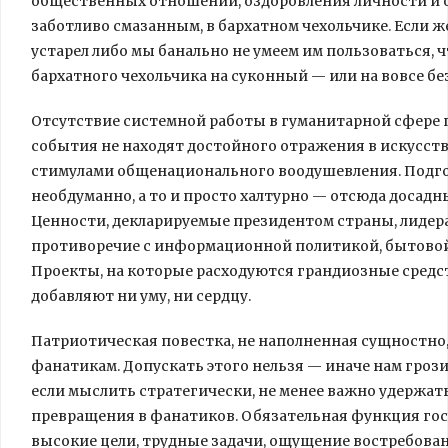
общественных отношений, оздоровления личности и о
заботливо смазанным, в бархатном чехольчике. Если ж
устарел либо мы банально не умеем им пользоваться,
бархатного чехольчика на суконный — или на вовсе бе
Отсутствие системной работы в гуманитарной сфере 
события не находят достойного отражения в искусст
стимулами общенационального воодушевления. Подго
необдуманно, а то и просто халтурно — отсюда досад
Ценности, декларируемые президентом страны, лидер
противоречие с информационной политикой, бытовой
Проекты, на которые расходуются грандиозные средст
добавляют ни уму, ни сердцу.
Патриотическая повестка, не наполненная сущностно,
фанатикам. Допускать этого нельзя — иначе нам грози
если мыслить стратегически, не менее важно удержат
превращения в фанатиков. Обязательная функция гос
высокие цели, трудные задачи, ощущение востребова