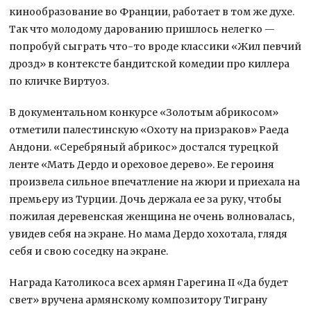
кинообразование во Франции, работает в том же духе.
Так что молодому дарованию пришлось нелегко —
попробуй сыграть что-то вроде классики «Жил певчий
дрозд» в контексте бандитской комедии про киллера
по кличке Виртуоз.
В документальном конкурсе «Золотым абрикосом»
отметили палестинскую «Охоту на призраков» Раеда
Андони. «Серебряный абрикос» достался турецкой
ленте «Мать Дердо и ореховое дерево». Ее героиня
произвела сильное впечатление на жюри и приехала на
премьеру из Турции. Дочь держала ее за руку, чтобы
пожилая деревенская женщина не очень волновалась,
увидев себя на экране. Но мама Дердо хохотала, глядя
себя и свою соседку на экране.
Награда Католикоса всех армян Гарегина II «Да будет
свет» вручена армянскому композитору Тиграну