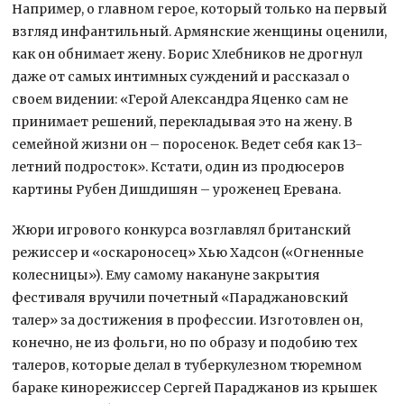
Например, о главном герое, который только на первый
взгляд инфантильный. Армянские женщины оценили,
как он обнимает жену. Борис Хлебников не дрогнул
даже от самых интимных суждений и рассказал о
своем видении: «Герой Александра Яценко сам не
принимает решений, перекладывая это на жену. В
семейной жизни он – поросенок. Ведет себя как 13-
летний подросток». Кстати, один из продюсеров
картины Рубен Дишдишян – уроженец Еревана.
Жюри игрового конкурса возглавлял британский
режиссер и «оскароносец» Хью Хадсон («Огненные
колесницы»). Ему самому накануне закрытия
фестиваля вручили почетный «Параджановский
талер» за достижения в профессии. Изготовлен он,
конечно, не из фольги, но по образу и подобию тех
талеров, которые делал в туберкулезном тюремном
бараке кинорежиссер Сергей Параджанов из крышек