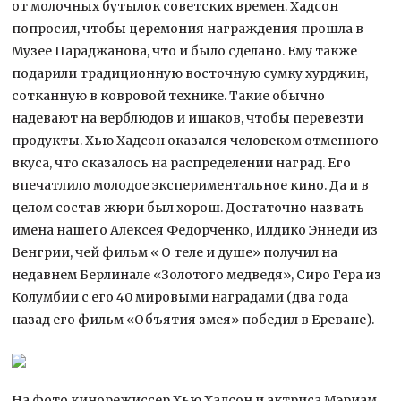
от молочных бутылок советских времен. Хадсон
попросил, чтобы церемония награждения прошла в
Музее Параджанова, что и было сделано. Ему также
подарили традиционную восточную сумку хурджин,
сотканную в ковровой технике. Такие обычно
надевают на верблюдов и ишаков, чтобы перевезти
продукты. Хью Хадсон оказался человеком отменного
вкуса, что сказалось на распределении наград. Его
впечатлило молодое экспериментальное кино. Да и в
целом состав жюри был хорош. Достаточно назвать
имена нашего Алексея Федорченко, Илдико Эннеди из
Венгрии, чей фильм « О теле и душе» получил на
недавнем Берлинале «Золотого медведя», Сиро Гера из
Колумбии с его 40 мировыми наградами (два года
назад его фильм «Объятия змея» победил в Ереване).
На фото кинорежиссер Хью Хадсон и актриса Мэриам