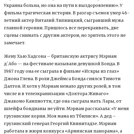
Украина больна, но она на пути к выздоровлению». У
фильма трагическая история. В разгар съемок умер 46-
летний актер Виталий Липницкий, сыгравший мужа
главной героини. Пришлось все перекраивать, две
сцены снимать с другим актером, но зритель этого не
замечает.
Жену Хью Хадсона – британскую актрису Мэриам
д`Або — на фестивале называли девушкой Бонда. В
1987 году она ее сыграла в фильме «Искры из глаз»
Джона Глена. В роли Джеймса Бонда снялся Тимоти
Далтон. И хотя у Мэриам немало других ролей, в том
числе и в телеэкранизации «Доктора Живаго»
Джакомо Кампиотти, где она сыграла мать Лары, от
шлейфа бондианы не уйти. Мэриам рассказала: «У меня
грузинские корни. Моя мама из Тбилиси». А дед –
грузинский генерал Георгий Квинитадзе. Мэриам
работала в жюри конкурса «Армянская панорама», а