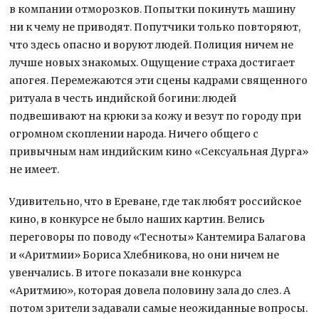
в компании отморозков. Попытки покинуть машину
ни к чему не приводят. Попутчики только повторяют,
что здесь опасно и воруют людей. Полиция ничем не
лучше новых знакомых. Ощущение страха достигает
апогея. Перемежаются эти сцены кадрами священного
ритуала в честь индийской богини: людей
подвешивают на крюки за кожу и везут по городу при
огромном скоплении народа. Ничего общего с
привычным нам индийским кино «Сексуальная Дурга»
не имеет.
Удивительно, что в Ереване, где так любят российское
кино, в конкурсе не было наших картин. Велись
переговоры по поводу «Тесноты» Кантемира Балагова
и «Аритмии» Бориса Хлебникова, но они ничем не
увенчались. В итоге показали вне конкурса
«Аритмию», которая довела половину зала до слез. А
потом зрители задавали самые неожиданные вопросы.