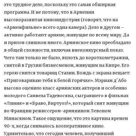
это трудное дело, поскольку это самая обширная
программа. И не потому, что в Армении
высокоразвитая киноиндустрия (говорят, что на
«Арменфильме» всего одна камера). Дело в другом –
активно работают армяне, живущие по всему миру. Да
и призов слишком много. Армянское кино преобладало
в общей сложности, включая внеконкурсный показ.
Чего там только не было, вплоть до короткометражки,
снятой в Грузии бизнесменом, живущим на Кипре. Его
герою снится товарищ Сталин. Вождь с экрана вещает:
«Приговариваю тебя к белой горячке». Мэриам д`Або
высоко оценило класс армянских актеров и особенно
молодого Самвела Тадевосяна, сыгравшего в фильмах
«Линия» и «Браво, Виртуоз!», который снят живущим
во Франции режиссером-армянином Левоном
Минасяном. Такое ощущение, что это картина времен
90-х, когда снималось кооперативное кино.
Удивительно, что сегодня человек, получивший