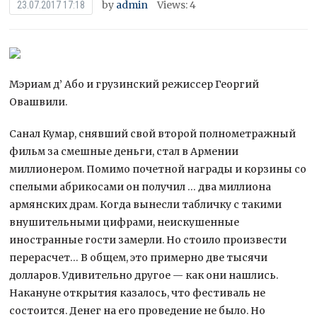
by
admin
Views: 4
23.07.2017 17:18
Мэриам д’ Або и грузинский режиссер Георгий
Овашвили.
Санал Кумар, снявший свой второй полнометражный
фильм за смешные деньги, стал в Армении
миллионером. Помимо почетной награды и корзины со
спелыми абрикосами он получил … два миллиона
армянских драм.
Когда вынесли табличку с такими
внушительными цифрами, неискушенные
иностранные гости замерли. Но стоило произвести
перерасчет… В общем, это примерно две тысячи
долларов. Удивительно другое — как они нашлись.
Накануне открытия казалось, что фестиваль не
состоится. Денег на его проведение не было. Но