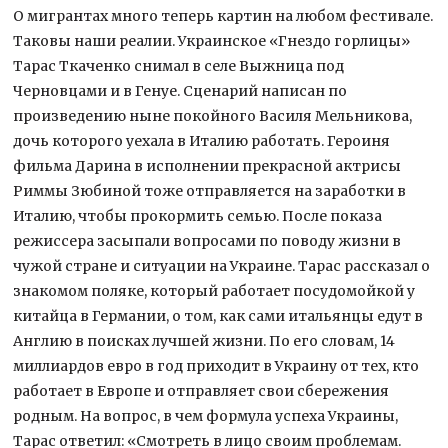
О мигрантах много теперь картин на любом фестивале.
Таковы наши реалии. Украинское «Гнездо горлицы»
Тарас Ткаченко снимал в селе Выжница под
Черновцами и в Генуе. Сценарий написан по
произведению ныне покойного Василя Мельникова,
дочь которого уехала в Италию работать. Героиня
фильма Дарина в исполнении прекрасной актрисы
Риммы Зюбиной тоже отправляется на заработки в
Италию, чтобы прокормить семью. После показа
режиссера засыпали вопросами по поводу жизни в
чужой стране и ситуации на Украине. Тарас рассказал о
знакомом поляке, который работает посудомойкой у
китайца в Германии, о том, как сами итальянцы едут в
Англию в поисках лучшей жизни. По его словам, 14
миллиардов евро в год приходит в Украину от тех, кто
работает в Европе и отправляет свои сбережения
родным. На вопрос, в чем формула успеха Украины,
Тарас ответил: «Смотреть в лицо своим проблемам.