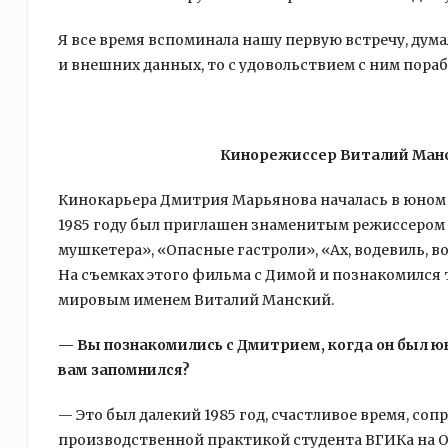
Я все время вспоминала нашу первую встречу, думал
и внешних данных, то с удовольствием с ним пораб
Кинорежиссер Виталий Манс
Кинокарьера Дмитрия Марьянова началась в юном во
1985 году был приглашен знаменитым режиссером
мушкетера», «Опасные гастроли», «Ах, водевиль, в
На съемках этого фильма с Димой и познакомился 
мировым именем Виталий Манский.
— Вы познакомились с Дмитрием, когда он был ю
вам запомнился?
— Это был далекий 1985 год, счастливое время, со
производственной практикой студента ВГИКа на О