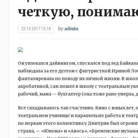
четкую, поним
by
admin
22.10.2017 15:18
Он увлекался дайвингом, спускался под лед Байкала
наблюдала за его дуэтом с фигуристкой Ириной Ло
фантазировала по поводу их личной жизни. В шко
акробатикой, сам пошел в школу с театральным укл
рабочий, мама — бухгалтер (она тоже рано умерла, д
Все складывалось так счастливо. Кино с юных лет,
театральном училище и параллельно работа в театр
по меркам этого коллектива у Дмитрия был огромны
страна, — «Юнона» и «Авось», «Бременские музыка