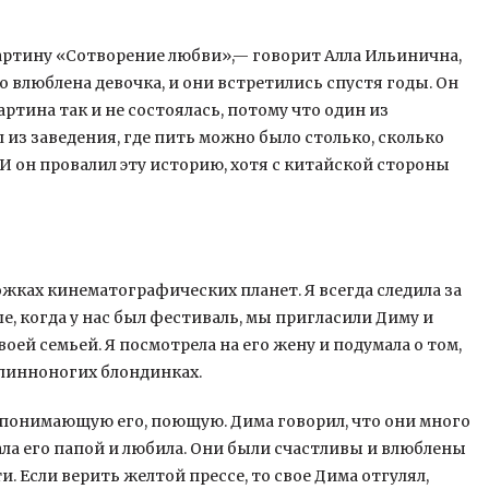
ртину «Сотворение любви»,— говорит Алла Ильинична,
о влюблена девочка, и они встретились спустя годы. Он
ртина так и не состоялась, потому что один из
л из заведения, где пить можно было столько, сколько
. И он провалил эту историю, хотя с китайской стороны
ках кинематографических планет. Я всегда следила за
е, когда у нас был фестиваль, мы пригласили Диму и
воей семьей. Я посмотрела на его жену и подумала о том,
длинноногих блондинках.
понимающую его, поющую. Дима говорил, что они много
ала его папой и любила. Они были счастливы и влюблены
и. Если верить желтой прессе, то свое Дима отгулял,