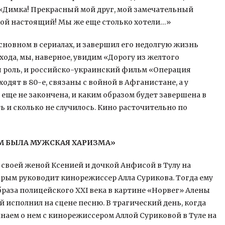
: «Димка! Прекрасный мой друг, мой замечательный
кой настоящий! Мы же еще столько хотели…»
новном в сериалах, и завершил его недолгую жизнь
хода, мы, наверное, увидим «Дорогу из желтого
я роль, и российско-украинский фильм «Операция
дят в 80-е, связаны с войной в Афганистане, а у
еще не закончена, и каким образом будет завершена в
ь и сколько не случилось. Кино расточительно по
ЕМ БЫЛА МУЖСКАЯ ХАРИЗМА»
 своей женой Ксенией и дочкой Анфисой в Тулу на
орым руководит кинорежиссер Алла Сурикова. Тогда ему
браза полицейского XXI века в картине «Норвег» Алены
й исполнил на сцене песню. В трагический день, когда
наем о нем с кинорежиссером Аллой Суриковой в Туле на