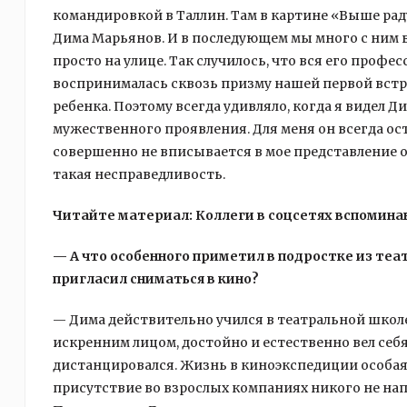
командировкой в Таллин. Там в картине «Выше рад
Дима Марьянов. И в последующем мы много с ним вс
просто на улице. Так случилось, что вся его профе
воспринималась сквозь призму нашей первой встреч
ребенка. Поэтому всегда удивляло, когда я видел 
мужественного проявления. Для меня он всегда ос
совершенно не вписывается в мое представление о 
такая несправедливость.
Читайте материал: Коллеги в соцсетях вспомин
— А что особенного приметил в подростке из те
пригласил сниматься в кино?
— Дима действительно учился в театральной школ
искренним лицом, достойно и естественно вел себя
дистанцировался. Жизнь в киноэкспедиции особая
присутствие во взрослых компаниях никого не на