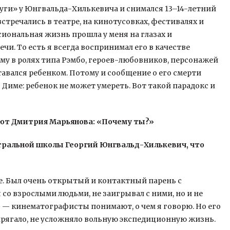
уги» у Юнгвальда-Хилькевича и снимался 13–14-летний
тречались в театре, на кинотусовках, фестивалях и
ссиональная жизнь прошла у меня на глазах и
и. То есть я всегда воспринимал его в качестве
Диму в ролях типа Рэмбо, героев-любовников, персонажей
тавался ребенком. Потому и сообщение о его смерти
Диме: ребенок не может умереть. Вот такой парадокс и
ают Дмитрия Марьянова: «Почему ты?»
атральной школы Георгий Юнгвальд-Хилькевич, что
е. Был очень открытый и контактный парень с
 со взрослыми людьми, не заигрывал с ними, но и не
 — кинематографисты понимают, о чем я говорю. Но его
прягало, не усложняло вольную экспедиционную жизнь.