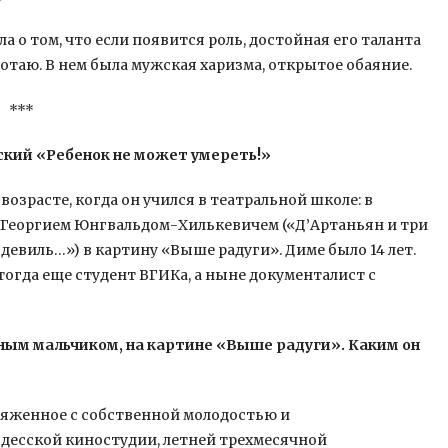
а о том, что если появится роль, достойная его таланта
отаю. В нем была мужская харизма, открытое обаяние.
***
кий «Ребенок не может умереть!»
зрасте, когда он учился в театральной школе: в
 Георгием Юнгвальдом-Хилькевичем («Д’Артаньян и три
одевиль…») в картину «Выше радуги». Диме было 14 лет.
тогда еще студент ВГИКа, а ныне документалист с
ным мальчиком, на картине «Выше радуги». Каким он
пряженное с собственной молодостью и
десской киностудии, летней трехмесячной