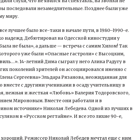
или слухи, что не явился на спектакль, на звонки не
еры последовали незамедлительные. Позднее были уже
му миру.
все лучшее было все-таки в начале пути, в 1980–1990-е.
ко надежд. Дебютировал на Одесской киностудии у
ыла не была», а дальше — встреча с самим Хилом! Так
которого уже были «Опасные гастроли» с Высоцким,
виль…». 14-летний Дима сыграл у него Алика Радугу в
гих поколений зрителей он ассоциировался именно с
лена Сергеевна» Эльдара Рязанова, неожиданная для
о вместе с другими учениками в осаду учительницу в
я, нежная и жесткая «Любовь» Валерия Тодоровского,
ением Мироновым. Вместе они работали и в
ном источнике» Николая Лебедева. Одной из лучших в
уляком в «Русском регтайме». И все это лихие 90-е,
к хороший. Режиссер Николай Лебедев мечтал еще с ним