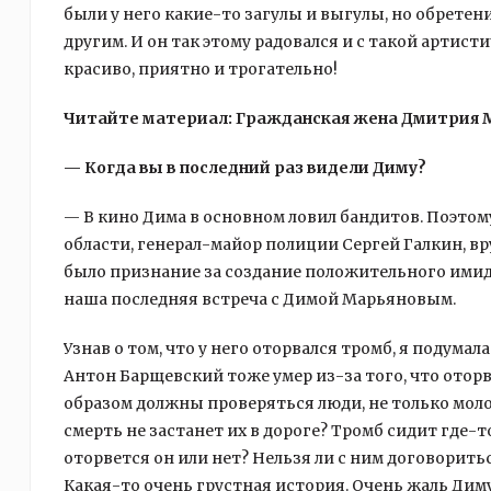
были у него какие-то загулы и выгулы, но обретен
другим. И он так этому радовался и с такой артист
красиво, приятно и трогательно!
Читайте материал: Гражданская жена Дмитрия Ма
— Когда вы в последний раз видели Диму?
— В кино Дима в основном ловил бандитов. Поэто
области, генерал-майор полиции Сергей Галкин, в
было признание за создание положительного имид
наша последняя встреча с Димой Марьяновым.
Узнав о том, что у него оторвался тромб, я подумал
Антон Барщевский тоже умер из-за того, что оторв
образом должны проверяться люди, не только мол
смерть не застанет их в дороге? Тромб сидит где-т
оторвется он или нет? Нельзя ли с ним договорить
Какая-то очень грустная история. Очень жаль Диму