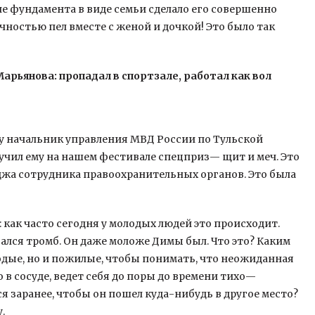
ие фундамента в виде семьи сделало его совершенно
ичностью пел вместе с женой и дочкой! Это было так
рьянова: пропадал в спортзале, работал как вол
му начальник управления МВД России по Тульской
ручил ему на нашем фестивале спецприз— щит и меч. Это
жа сотрудника правоохранительных органов. Это была
а: как часто сегодня у молодых людей это происходит.
ался тромб. Он даже моложе Димы был. Что это? Каким
одые, но и пожилые, чтобы понимать, что неожиданная
о в сосуде, ведет себя до поры до времени тихо—
ся заранее, чтобы он пошел куда-нибудь в другое место?
.