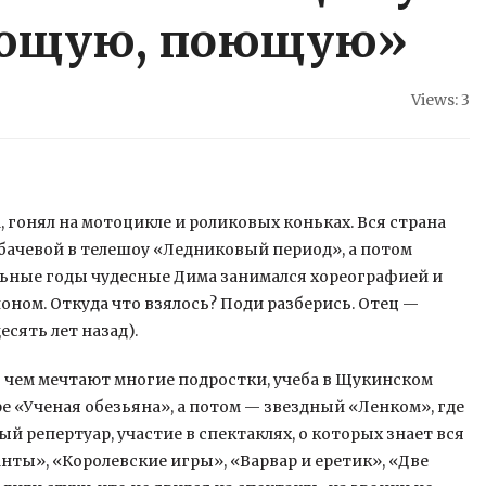
ающую, поющую»
Views: 3
, гонял на мотоцикле и роликовых коньках. Вся страна
бачевой в телешоу «Ледниковый период», а потом
льные годы чудесные Дима
занимался хореографией и
оном. Откуда что взялось? Поди разберись. Отец —
есять лет назад).
 о чем мечтают многие подростки, учеба в Щукинском
е «Ученая обезьяна», а потом — звездный «Ленком», где
й репертуар, участие в спектаклях, о которых знает вся
нты», «Королевские игры», «Варвар и еретик», «Две