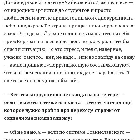
Дома медиков «Иоланту» Чайковского. Там пели все —
от народных артистов до студентов и просто
любителей. И вот не пришел один мой однокурсник на
небольшую роль Бертрана, привратника королевского
замка. Что делать? И мне пришлось наложить на себя
грим Бертрана и весь спектакль петь эту роль, чтобы
спасти ситуацию. Но это стресс, и пел я, наверное,
ужасно, так что… нет, не надо… Или вот выйду на сцену
— а мне пришьют «коррупционную составляющую»,
что я вышел специально лишних денег заработать. В
свете всех последних событий…
— Все эти коррупционные скандалы на театре —
если с высоты птичьего полета — это то чистилище,
которое нужно пройти при переходе страны от
социализма к капитализму?
— Ой не знаю. Я — если по системе Станиславского —
не знаю «что воровать» и «где воровать». Вот задамся