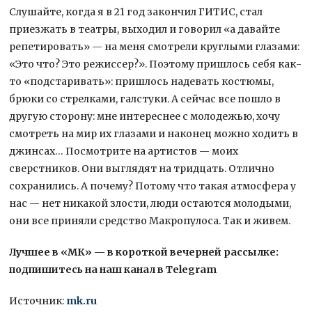
Слушайте, когда я в 21 год закончил ГИТИС, стал
приезжать в театры, выходил и говорил «а давайте
репетировать» — на меня смотрели круглыми глазами:
«Это что? Это режиссер?». Поэтому пришлось себя как-
то «подстаривать»: пришлось надевать костюмы,
брюки со стрелками, галстуки. А сейчас все пошло в
другую сторону: мне интереснее с молодежью, хочу
смотреть на мир их глазами и наконец можно ходить в
джинсах… Посмотрите на артистов — моих
сверстников. Они выглядят на тридцать. Отлично
сохранились. А почему? Потому что такая атмосфера у
нас — нет никакой злости, люди остаются молодыми,
они все приняли средство Макропулоса. Так и живем.
Лучшее в «МК» — в короткой вечерней рассылке:
подпишитесь на наш канал в Telegram
Источник:
mk.ru