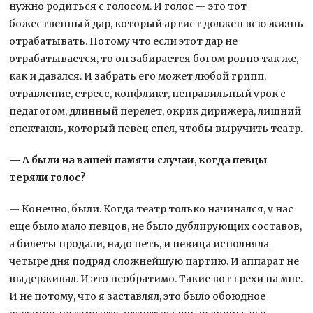
нужно родиться с голосом. И голос — это тот
божественный дар, который артист должен всю жизнь
отрабатывать. Потому что если этот дар не
отрабатывается, то он забирается богом ровно так же,
как и давался. И забрать его может любой грипп,
отравление, стресс, конфликт, неправильный урок с
педагогом, длинный перелет, окрик дирижера, лишний
спектакль, который певец спел, чтобы выручить театр.
— А были на вашей памяти случаи, когда певцы
теряли голос?
— Конечно, были. Когда театр только начинался, у нас
еще было мало певцов, не было дублирующих составов,
а билеты продали, надо петь, и певица исполняла
четыре дня подряд сложнейшую партию. И аппарат не
выдерживал. И это необратимо. Такие вот грехи на мне.
И не потому, что я заставлял, это было обоюдное