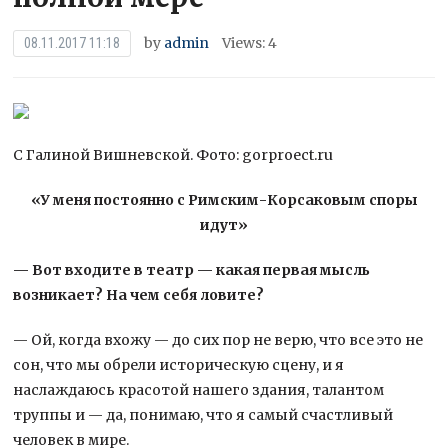
by
admin
Views: 4
08.11.2017 11:18
С Галиной Вишневской. Фото: gorproect.ru
«У меня постоянно с Римским-Корсаковым споры
идут»
— Вот входите в театр — какая первая мысль
возникает? На чем себя ловите?
— Ой, когда вхожу — до сих пор не верю, что все это не
сон, что мы обрели историческую сцену, и я
наслаждаюсь красотой нашего здания, талантом
труппы и — да, понимаю, что я самый счастливый
человек в мире.