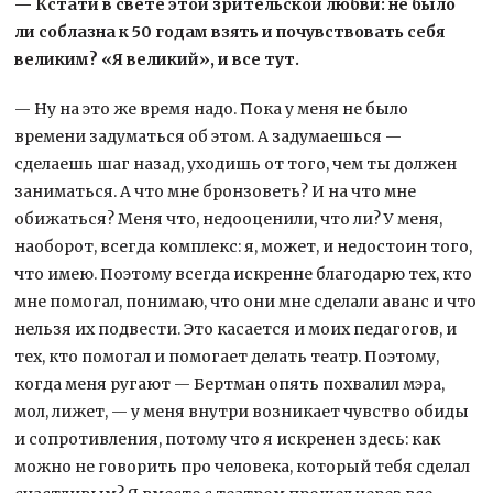
— Кстати в свете этой зрительской любви: не было
ли соблазна к 50 годам взять и почувствовать себя
великим? «Я великий», и все тут.
— Ну на это же время надо. Пока у меня не было
времени задуматься об этом. А задумаешься —
сделаешь шаг назад, уходишь от того, чем ты должен
заниматься. А что мне бронзоветь? И на что мне
обижаться? Меня что, недооценили, что ли? У меня,
наоборот, всегда комплекс: я, может, и недостоин того,
что имею. Поэтому всегда искренне благодарю тех, кто
мне помогал, понимаю, что они мне сделали аванс и что
нельзя их подвести. Это касается и моих педагогов, и
тех, кто помогал и помогает делать театр. Поэтому,
когда меня ругают — Бертман опять похвалил мэра,
мол, лижет, — у меня внутри возникает чувство обиды
и сопротивления, потому что я искренен здесь: как
можно не говорить про человека, который тебя сделал